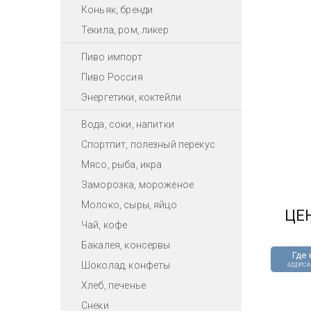
Коньяк, бренди
Текила, ром, ликер
Пиво импорт
Пиво Россия
Энергетики, коктейли
Вода, соки, напитки
Спортпит, полезный перекус
Мясо, рыба, икра
Заморозка, мороженое
Молоко, сыры, яйцо
ЦЕ
Чай, кофе
Бакалея, консервы
Где 
Шоколад, конфеты
адреса
Хлеб, печенье
Снеки