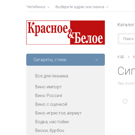
Челябинск
Выберите адрес магазина
Каталог
К&Б
К
Сигареты, стики
Сиг
Всё для пикника
Ява Золот
Вино импорт
Вино Россия
Вино с оценкой
Вино игристое, вермут
Водка, настойки
Виски, бурбон