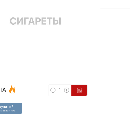
НА
купить?
 магазинов