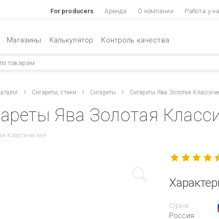
For producers
Аренда
О компании
Работа у н
Магазины
Калькулятор
Контроль качества
аталог
Сигареты, стики
Сигареты
Сигареты Ява Золотая Классиче
ареты Ява Золотая Класси
ая Классическая
Характер
Страна
Россия