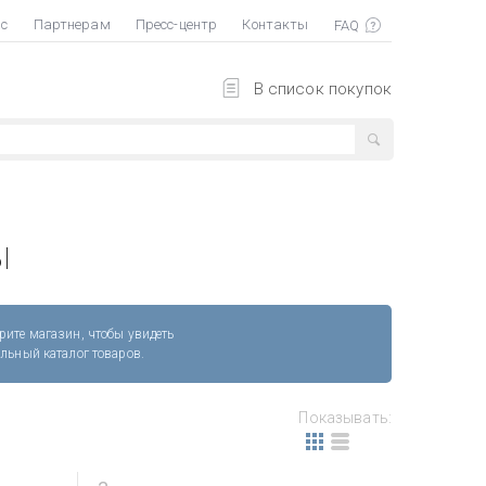
ас
Партнерам
Пресс-центр
Контакты
В список покупок
ы
рите магазин, чтобы увидеть
альный каталог товаров.
Показывать: