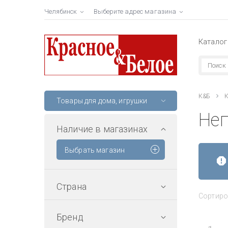
Челябинск
Выберите адрес магазина
Каталог
К&Б
К
Товары для дома, игрушки
Не
Наличие в магазинах
Выбрать магазин
Страна
Сортиро
Бренд