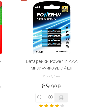
А
Батарейки Power in AAA
мизинчиковые 4шт
Китай, 4 шт
89
.99
₽