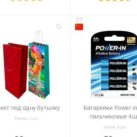
17
кет под одну бутылку
Батарейки Power i
пальчиковые 4ш
Россия, 1 шт
Китай, 4 шт