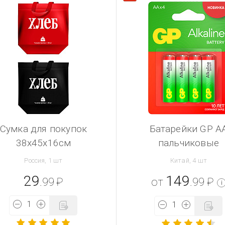
Сумка для покупок
Батарейки GP А
38х45х16см
пальчиковые
Россия, 1 шт
Китай, 4 шт
29
149
.99
₽
от
.99
₽
i