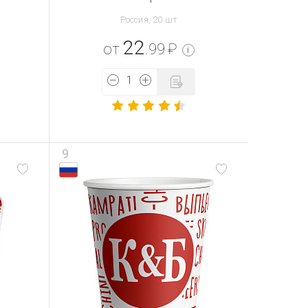
Россия, 20 шт
22
от
.99
₽
i
9