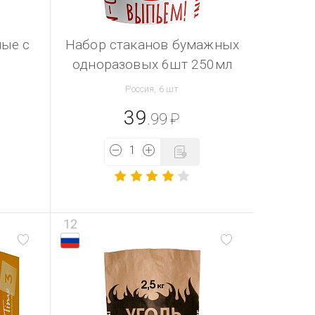
ные с
Набор стаканов бумажных
одноразовых 6шт 250мл
Россия, 6 шт
39
.99
₽
12