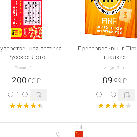
сударственная лотерея
Презервативы in Tim
Русское Лото
гладкие
Россия, 1 шт
Индия, 3 шт
200
89
.00
₽
.99
₽
14