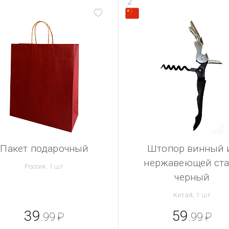
2
Пакет подарочный
Штопор винный 
нержавеющей ста
Россия, 1 шт
черный
Китай, 1 шт
39
59
.99
₽
.99
₽