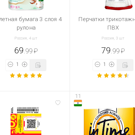
летная бумага 3 слоя 4
Перчатки трикотаж
рулона
ПВХ
Россия, 4 шт
Россия, 3 шт
69
79
.99
₽
.99
₽
11