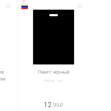
3
из
Пакет черный
ли
Россия, 1 шт
12
.99
₽