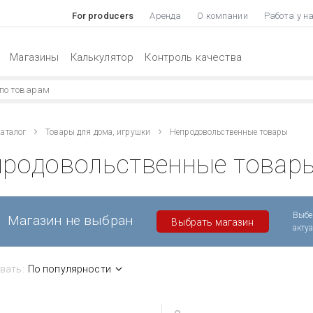
For producers
Аренда
О компании
Работа у н
Магазины
Калькулятор
Контроль качества
аталог
Товары для дома, игрушки
Непродовольственные товары
продовольственные товар
Выбе
Магазин не выбран
Выбрать магазин
акту
вать:
По популярности