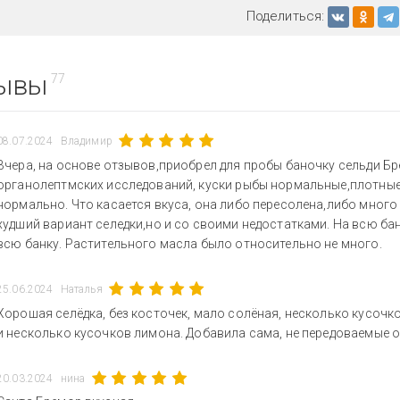
Поделиться:
ывы
77
08.07.2024
Владимир
Вчера, на основе отзывов,приобрел для пробы баночку сельди Бр
органолептмских исследований, куски рыбы нормальные,плотные
нормально. Что касается вкуса, она либо пересолена,либо много
худший вариант селедки,но и со своими недостатками. На всю бан
всю банку. Растительного масла было относительно не много.
25.06.2024
Наталья
Хорошая селёдка, без косточек, мало солёная, несколько кусочк
и несколько кусочков лимона. Добавила сама, не передоваемые о
20.03.2024
нина