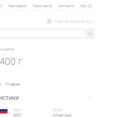
ас
Партнерам
Пресс-центр
Контакты
Список покупок пуст
и в масле
400 г
77 оценок
истики
Мера
Бренд
400 г
Атлантика