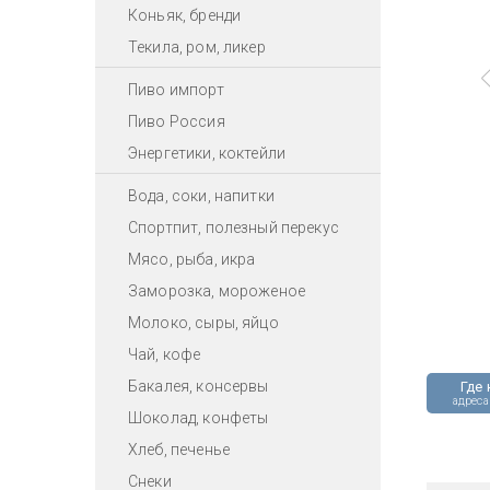
Коньяк, бренди
Текила, ром, ликер
Пиво импорт
Пиво Россия
Энергетики, коктейли
Вода, соки, напитки
Спортпит, полезный перекус
Мясо, рыба, икра
Заморозка, мороженое
Молоко, сыры, яйцо
Чай, кофе
Бакалея, консервы
Где 
адреса
Шоколад, конфеты
Хлеб, печенье
Снеки