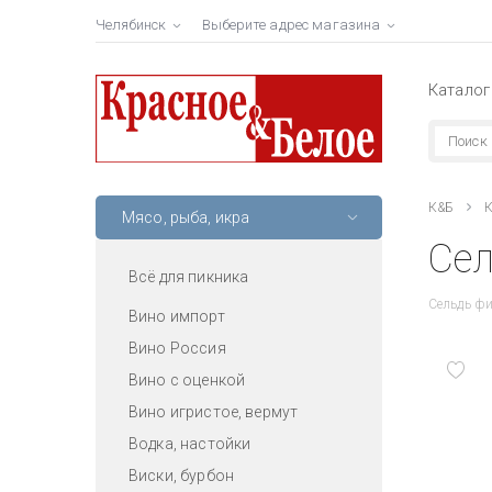
Челябинск
Выберите адрес магазина
Каталог
К&Б
К
Мясо, рыба, икра
Сел
Всё для пикника
Сельдь фи
Вино импорт
Вино Россия
Вино с оценкой
Вино игристое, вермут
Водка, настойки
Виски, бурбон