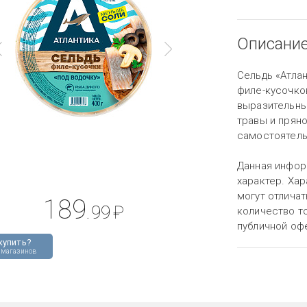
Описани
Сельдь «Атла
филе-кусочко
выразительны
травы и пряно
самостоятель
Данная инфор
характер. Хар
могут отличат
189
.99
₽
количество то
публичной оф
купить?
 магазинов