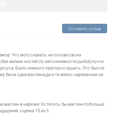
Оставить отзыв
емор. Что могу сказать на основе своих
,без мелких костей,по заполняемости рыбой,почти
 уксуса. Было немного приторно кушать. Это был не
ку была одна маслина,да и та мелко нарезанная на
ов маслин в нарезке. Хотелось бы маслин побольше
щущения. оценка 10 из 5.