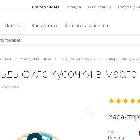
For producers
Аренда
О компании
Работа у н
Магазины
Калькулятор
Контроль качества
аталог
Мясо, рыба, икра
Рыба, морепродукты
Сельдь филе кусочк
ьдь филе кусочки в масле 
ле-кусочки
Характер
Страна
Россия