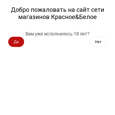
Работа у нас
Назад
Добро пожаловать на сайт сети
магазинов Красное&Белое
Всё для пикника
Спецпредложения
Вам уже исполнилось 18 лет?
Медведь
Вино импорт
Да
Нет
Вино Россия
Магазин не выбран
Выберите магазин, чтобы увидеть актуальный каталог
Вино с оценкой
товаров.
Выбрать магазин
Вино игристое, вермут
Водка, настойки
Фильтры
Виски, бурбон
Сортировать:
По популярности
Коньяк, бренди