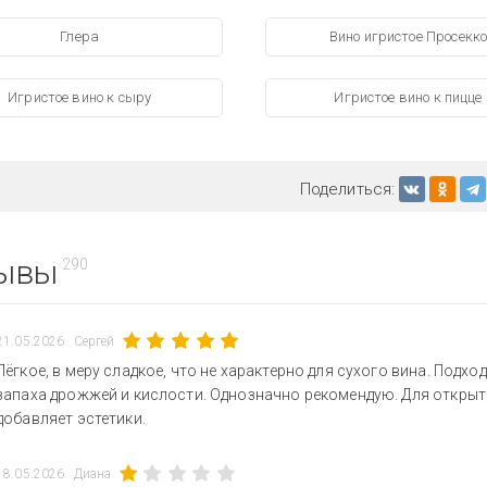
Глера
Вино игристое Просекк
Игристое вино к сыру
Игристое вино к пицце
Поделиться:
ывы
290
21.05.2026
Сергей
Лёгкое, в меру сладкое, что не характерно для сухого вина. Подх
запаха дрожжей и кислости. Однозначно рекомендую. Для откры
добавляет эстетики.
18.05.2026
Диана