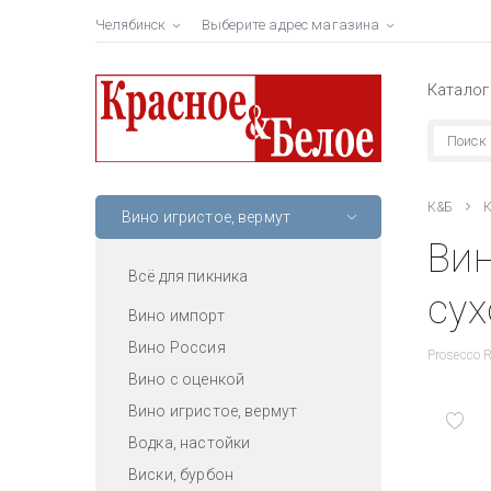
Челябинск
Выберите адрес магазина
Каталог
К&Б
К
Вино игристое, вермут
Вин
Всё для пикника
сух
Вино импорт
Вино Россия
Prosecco 
Вино с оценкой
Вино игристое, вермут
Водка, настойки
Виски, бурбон