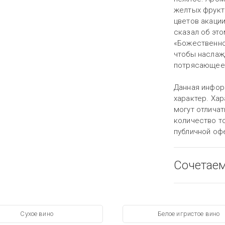
желтых фрукто
цветов акации
сказал об эт
«Божественно 
чтобы наслажд
потрясающее
Данная инфор
характер. Хар
могут отличат
количество то
публичной оф
Сочетае
Сухое вино
Белое игристое вино