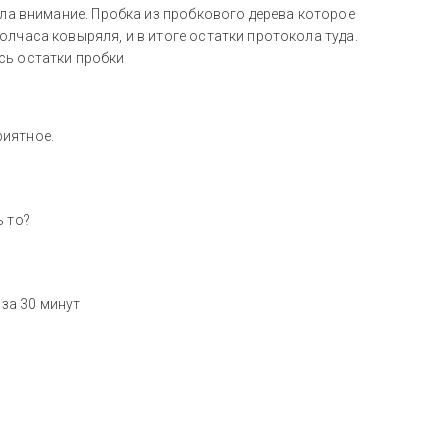
ила внимание. Пробка из пробкового дерева которое
олчаса ковыряля, и в итоге остатки протокола туда.
сь остатки пробки
риятное.
ь то?
 за 30 минут