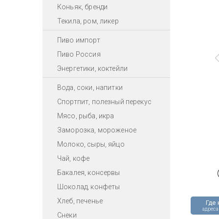
Коньяк, бренди
Текила, ром, ликер
Пиво импорт
Пиво Россия
Энергетики, коктейли
Вода, соки, напитки
Спортпит, полезный перекус
Мясо, рыба, икра
Заморозка, мороженое
Молоко, сыры, яйцо
Чай, кофе
Бакалея, консервы
Шоколад, конфеты
Хлеб, печенье
Где 
адреса
Снеки