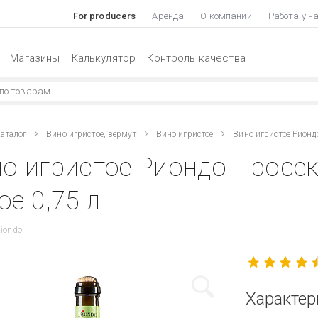
For producers
Аренда
О компании
Работа у н
Магазины
Калькулятор
Контроль качества
аталог
Вино игристое, вермут
Вино игристое
Вино игристое Рионд
о игристое Риондо Просек
ое 0,75 л
Riondo
Характер