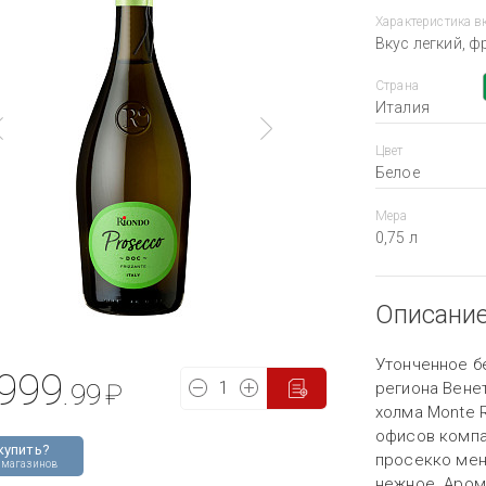
Характеристика в
Вкус легкий, ф
Страна
Италия
Цвет
Белое
Мера
0,75 л
Описани
Утонченное б
999
.99
₽
региона Венет
холма Monte R
офисов компан
купить?
просекко мен
 магазинов
нежное. Аром