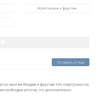
о
Игристое вино к фруктам
Оставить отзыв
одит ко многим блюдам и фруктам. Нет спиртуозности,
тия необходим штопор, что дополнительно