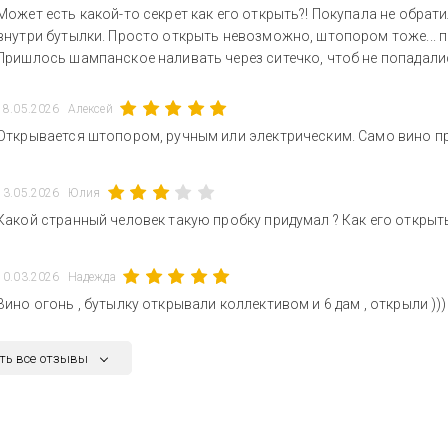
Может есть какой-то секрет как его открыть?! Покупала не обрат
внутри бутылки. Просто открыть невозможно, штопором тоже... п
Пришлось шампанское наливать через ситечко, чтоб не попадали
18.05.2026
Алексей
Открывается штопором, ручным или электрическим. Само вино п
13.05.2026
Юлия
Какой странный человек такую пробку придумал ? Как его открыт
10.03.2026
Надежда
Вино огонь , бутылку открывали коллективом и 6 дам , открыли )))
ть все отзывы