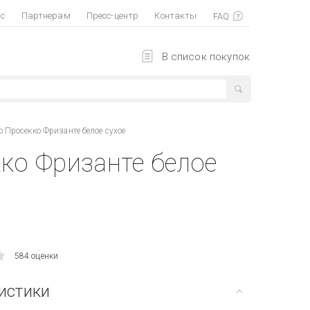
ас
Партнерам
Пресс-центр
Контакты
В список покупок
о Просекко Фризанте белое сухое
ко Фризанте белое
584 оценки
истики