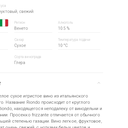
куса
руктовый, свежий.
Регион
Алкоголь
Венето
10.5 %
Сахар
Температура подачи
Сухое
10 °С
Сорта винограда
Глера
е
елое сухое игристое вино из итальянского
о. Название Riondo происходит от круглого
iondo, находящегося неподалеку от винодельни и
ии. Просекко frizzante отличается от обычного
ьшей степенью газации. Вино легкое, фруктовое,
ат очень свежий, с нотками белых цветов и