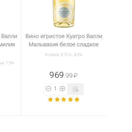
 Валли
Вино игристое Куатро Валли
милия
Мальвазия белое сладкое
Италия, 0.75 л., 8.5%
ья, 7.5%
969
.99
₽