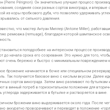
н (Pierre Pérignon). Он значительно улучшил процесс произво
ования, соединяя соки разных сортов винограда, и впервые с
кой из коры пробкового дуба, что позволяло удерживать угле
взрывались от сильного давления.
звестно, что мастер Антуан Миллер (Antoine Miller), работавш
гию ремюажа (remuage), благодаря которой шампанское осв
ность.
становиться поподробнее на интересном процессе производс
т до начала срока его созревания. Это нужно для того, чтоб
т очень бережно и быстро с минимальным повреждением ко
ое брожение начинается в бочке или специальном резервуа
оль. Так получается базовое вино с кислым вкусом. Далее и
ичных сортов винограда. Затем вино разливают по бутылкам 
т в винный погреб в горизонтальном положении для вторичн
ь углерода задерживается в бутылке и растворяется в вине.
ричном брожении вино выдерживается около года. После чег
но аккуратно проворачивают и переводят в положение «гор