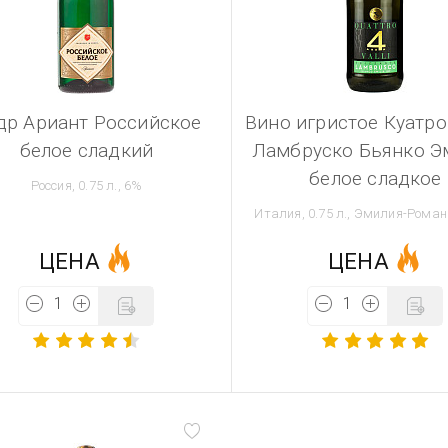
др Ариант Российское
Вино игристое Куатро
белое сладкий
Ламбруско Бьянко Э
белое сладкое
Россия, 0.75 л., 6%
Италия, 0.75 л., Эмилия-Роман
ЦЕНА
ЦЕНА