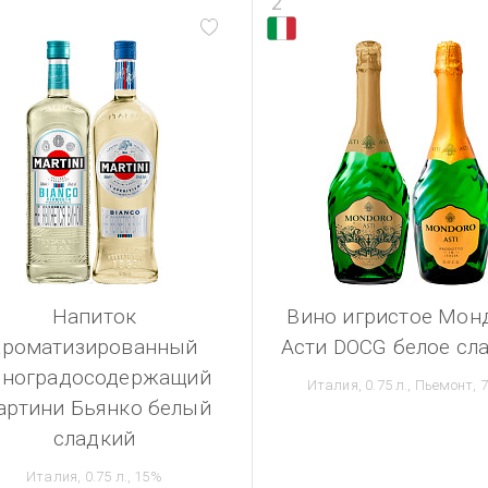
2
Напиток
Вино игристое Мон
ароматизированный
Асти DOCG белое сл
иноградосодержащий
Италия, 0.75 л., Пьемонт, 
артини Бьянко белый
сладкий
Италия, 0.75 л., 15%