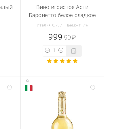
белый
Вино игристое Асти
Баронетто белое сладкое
Италия, 0.75 л., Пьемонт, 7%
999
.99
₽
9