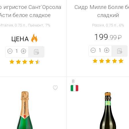
о игристое Сант`Орсола
Сидр Милле Болле 
Асти белое сладкое
сладкий
Италия, 0.75 л., Пьемонт, 7%
Россия, 0.75 л., 6%
199
.99
₽
ЦЕНА
8