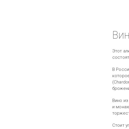
Вин
Этот ал
состоят
В Росси
которое
(Chardo
брожени
Вино из
и монах
торжес
Стоит у