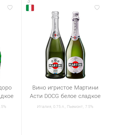
3
доро
Вино игристое Мартини
адкое
Асти DOCG белое сладкое
7.5%
Италия, 0.75 л., Пьемонт, 7.5%