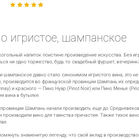
о игристое, шампанское
когольный напиток поистине произведение искусства. Без иг
ься ни одно торжество, будь то свадебный фуршет, вечеринк
и шампанское давно стало синонимом игристого вина, это не
, производится во французской провинции Шампань из опред
nnay) и красного — Пино Нуар (Pinot Noir) или Пино Менье (Pi
я вина в бутылке.
 провинции Шампань начали производить еще до Средневеков
и производили вино для таинства причастия. Также тихое вин
тве.
помянуть знаменитую легенду, что свой вклад в производств