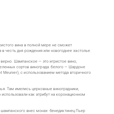
ристого вина в полной мере не сможет
а в честь дня рождения или новогоднее застолье.
 верно. Шампанское — это игристое вино,
еленных сортов винограда: белого — Шардоне
not Meunier), с использованием метода вторичного
ья. Там имелись церковные виноградники,
о использовали как атрибут на коронационном
о шампанского внес монах- бенедиктинец Пьер