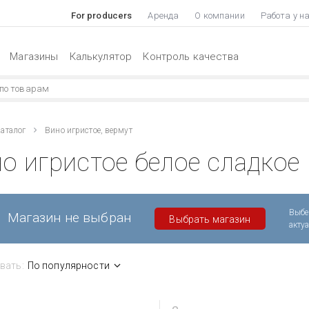
For producers
Аренда
О компании
Работа у н
Магазины
Калькулятор
Контроль качества
аталог
Вино игристое, вермут
о игристое белое сладкое
Выбе
Магазин не выбран
Выбрать магазин
акту
вать:
По популярности