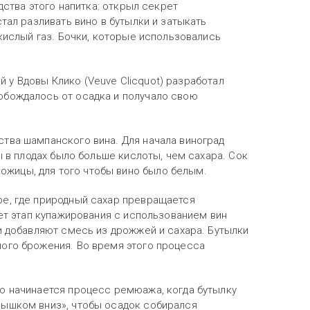
дства этого напитка: открыл секрет
тал разливать вино в бутылки и затыкать
кислый газ. Бочки, которые использовались
ий у Вдовы Клико (Veuve Clicquot) разработал
обождалось от осадка и получало свою
тва шампанского вина. Для начала виноград
ы в плодах было больше кислоты, чем сахара. Сок
жицы, для того чтобы вино было белым.
ре, где природный сахар превращается
дет этап купажирования с использованием вин
и добавляют смесь из дрожжей и сахара. Бутылки
ого брожения. Во время этого процесса
о начинается процесс ремюажа, когда бутылку
лышком вниз», чтобы осадок собирался