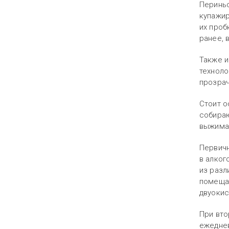
Периньо
купажир
их проб
ранее, 
Также и
техноло
прозрач
Стоит о
собираю
выжимаю
Первичн
в алког
из разл
помещаю
двуокис
При вто
ежеднев