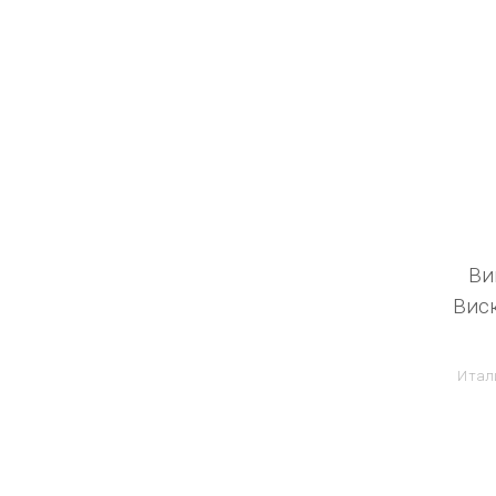
Ви
Вис
Итали