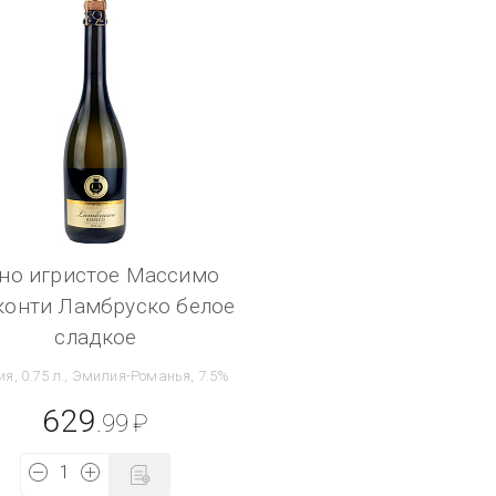
но игристое Массимо
конти Ламбруско белое
сладкое
я, 0.75 л., Эмилия-Романья, 7.5%
629
.99
₽