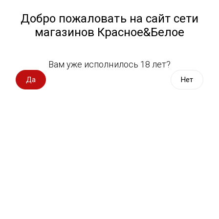
Работа у нас
Назад
Добро пожаловать на сайт сети
магазинов Красное&Белое
Всё для пикника
Спецпредложения
Вам уже исполнилось 18 лет?
Шампанское
Вино импорт
Да
Нет
Вино Россия
Магазин не выбран
Выберите магазин, чтобы увидеть актуальный каталог
Вино с оценкой
товаров.
Выбрать магазин
Вино игристое, вермут
Водка, настойки
Фильтры
Виски, бурбон
Сортировать:
По популярности
Коньяк, бренди