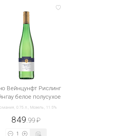
но Вейнцунфт Рислинг
йнгау белое полусухое
рмания, 0.75 л., Мозель, 11.5%
849
.99
₽