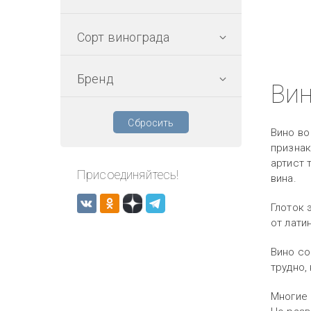
Сорт винограда
Бренд
Ви
Сбросить
Вино во
признак
артист 
Присоединяйтесь!
вина.
Глоток 
от латин
Вино со
трудно,
Многие 