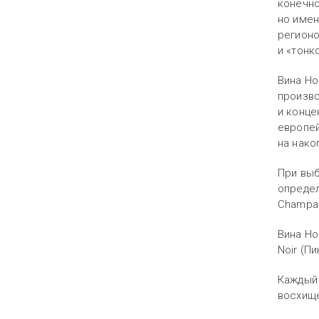
конечно
но имен
регионо
и «тонк
Вина Но
произво
и конце
европей
на нако
При выб
определ
Champag
Вина Но
Noir (
Пи
Каждый 
восхище