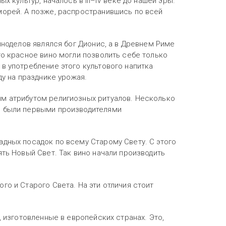
ых культур, началось в
III–IV
веке до нашей эры.
морей. А позже, распространившись по всей
иноделов являлся бог Дионис, а в Древнем Риме
то красное вино могли позволить себе только
в употребление этого культового напитка
ду на празднике урожая.
ым атрибутом религиозных ритуалов. Несколько
ы были первыми производителями
адных посадок по всему Старому Свету. С этого
ять Новый Свет. Так вино начали производить
го и Старого Света. На эти отличия стоит
, изготовленные в европейских странах. Это,