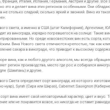
, Франция, Италия, Испания, Германия, Австрия и другие. Вс
но это и делает вина этих регионов особенными. Они обладаю
в не столько сладкий, сколько яркий и звонкий. Вино из тако
ое».
вого света, а именно в США (штат Калифорния), Аргентине, ЮА
дят из винограда, изрядно погревшегося на солнце. Такие в
нтрированными. Но среди новосвестских вин есть сорта, ко
ским. Вина Нового света отличаются крепостью, так как кл
пление сахара в винограде, что приводит к высокому содерж
оре вина, как и любого другого алкоголя, мы всегда обращае
яет регион производства, место где рос и собирался виноград,
ne (Шампань) и другие.
вого Света определяет сорт винограда, из которого изготовил
но-нуар
), Syrah (Сира или Шираз), Cabernet Sauvignon (Каберн
сорт вина имеет свой неповторимый характер, цвет и вкус. 
ние или не понравится вовсе, но никогда не оставит равнод