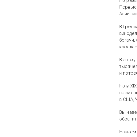
Но разв
Первые 
Азии, в
В Греци
винодел
богачи,
касалас
В эпоху
тысячел
и потре
Но в XI
времени
в США, 
Вы наве
обратит
Начнем 