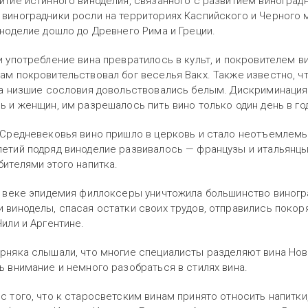
итие истинного виноделия, связанного с развитием виноградн
виноградники росли на территориях Каспийского и Черного 
иноделие дошло до Древнего Рима и Греции.
и употребление вина превратилось в культ, и покровителем в
ам покровительствовал бог веселья Вакх. Также известно, ч
 а низшие сословия довольствовались белым. Дискриминация 
ь и женщин, им разрешалось пить вино только один день в го
 Средневековья вино пришло в церковь и стало неотъемлем
етий подряд виноделие развивалось — французы и итальянц
бителями этого напитка.
X веке эпидемия филлоксеры уничтожила большинство виногр
 виноделы, спасая остатки своих трудов, отправились покор
Чили и Аргентине.
рняка слышали, что многие специалисты разделяют вина Ново
ь внимание и немного разобраться в стилях вина.
с того, что к старосветским винам принято относить напитки