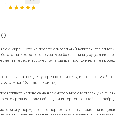
но
 всем мире — это не просто алкогольный напиток, это эликси
 богатства и хорошего вкуса. Без бокала вина у художника не
теряет интерес к творчеству, а священнослужитель не провед
этого напитка придает уверенность и силу, и это не случайно,
ского ‘vinum’ (от ‘vis’ — «сила»).
провождает человека на всех исторических этапах уже тысячи
 но уже древние люди наблюдали интересные свойства забро
историки утверждают, что первое так называемое вино делали