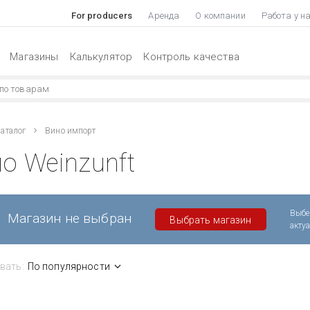
For producers
Аренда
О компании
Работа у н
Магазины
Калькулятор
Контроль качества
аталог
Вино импорт
о Weinzunft
Выбе
Магазин не выбран
Выбрать магазин
акту
вать:
По популярности