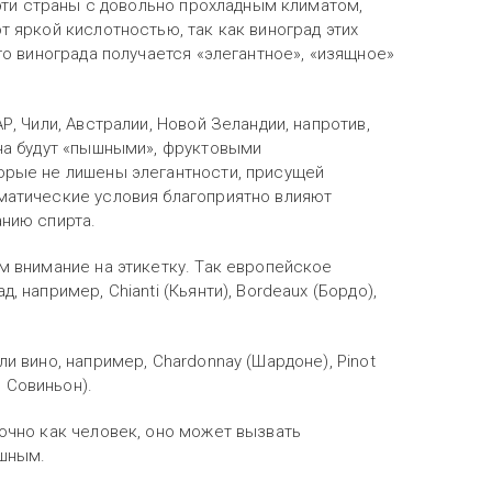
е эти страны с довольно прохладным климатом,
т яркой кислотностью, так как виноград этих
го винограда получается «элегантное», «изящное»
Р, Чили, Австралии, Новой Зеландии, напротив,
ина будут «пышными», фруктовыми
торые не лишены элегантности, присущей
иматические условия благоприятно влияют
анию спирта.
м внимание на этикетку. Так европейское
 например, Chianti (Кьянти), Bordeaux (Бордо),
и вино, например, Chardonnay (Шардоне), Pinot
е Совиньон).
Точно как человек, оно может вызвать
ушным.