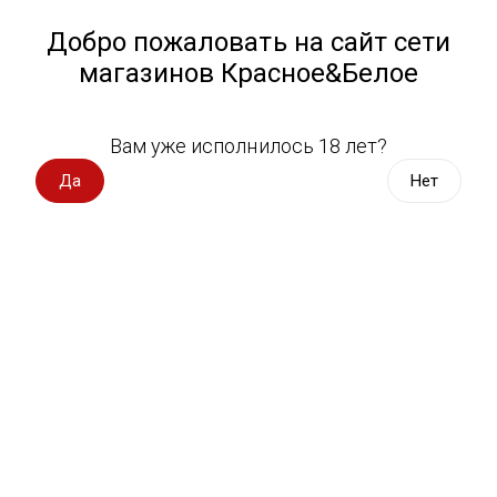
Работа у нас
Назад
Добро пожаловать на сайт сети
магазинов Красное&Белое
Всё для пикника
Спецпредложения
Вам уже исполнилось 18 лет?
Вино Карменер
Вино импорт
Да
Нет
Вино Россия
Магазин не выбран
Выберите магазин, чтобы увидеть актуальный каталог
Вино с оценкой
товаров.
Выбрать магазин
Вино игристое, вермут
Водка, настойки
Фильтры
Виски, бурбон
Сортировать:
По популярности
Коньяк, бренди