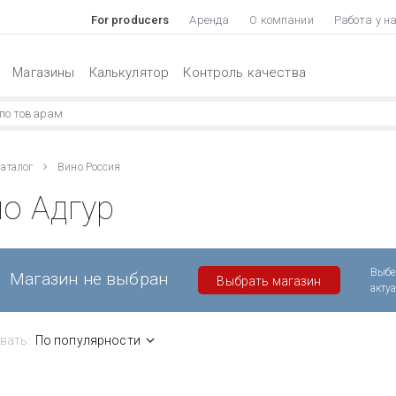
For producers
Аренда
О компании
Работа у н
Магазины
Калькулятор
Контроль качества
аталог
Вино Россия
о Адгур
Выбе
Магазин не выбран
Выбрать магазин
акту
вать:
По популярности