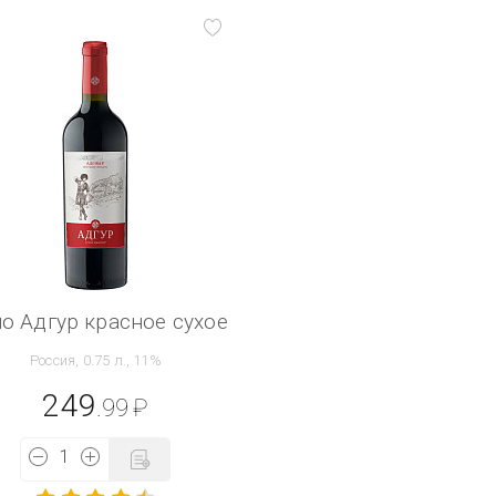
о Адгур красное сухое
Россия, 0.75 л., 11%
249
.99
₽