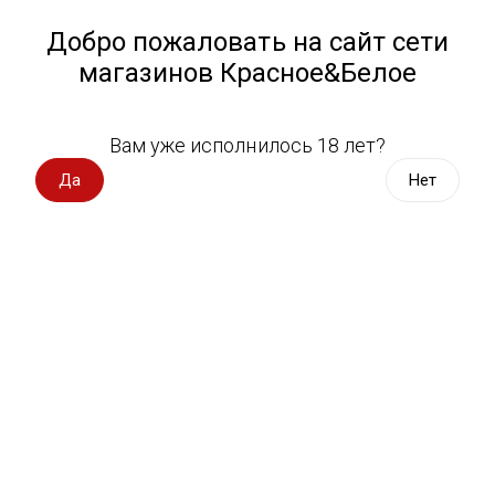
Работа у нас
Назад
Добро пожаловать на сайт сети
магазинов Красное&Белое
Всё для пикника
Спецпредложения
Вам уже исполнилось 18 лет?
Красное полусухое вино
Вино импорт
Да
Нет
Вино Россия
Магазин не выбран
Выберите магазин, чтобы увидеть актуальный каталог
Вино с оценкой
товаров.
Выбрать магазин
Вино игристое, вермут
Водка, настойки
Фильтры
Виски, бурбон
Сортировать:
По популярности
Коньяк, бренди