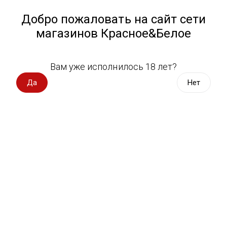
Работа у нас
Назад
Добро пожаловать на сайт сети
магазинов Красное&Белое
Всё для пикника
Спецпредложения
Вам уже исполнилось 18 лет?
Рычал-су
Вино импорт
Да
Нет
Вино Россия
Магазин не выбран
Выберите магазин, чтобы увидеть актуальный каталог
Вино с оценкой
товаров.
Выбрать магазин
Вино игристое, вермут
Водка, настойки
Фильтры
Виски, бурбон
Сортировать:
По популярности
Коньяк, бренди