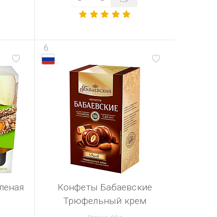
6
леная
Конфеты Бабаевские
Трюфельный крем