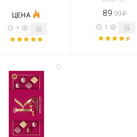
Россия, 130 г
89
.99
₽
ЦЕНА