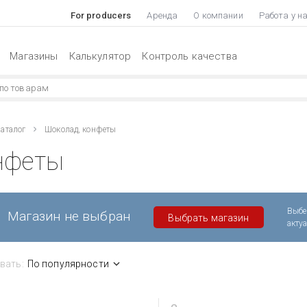
For producers
Аренда
О компании
Работа у н
Магазины
Калькулятор
Контроль качества
аталог
Шоколад, конфеты
нфеты
Выбе
Магазин не выбран
Выбрать магазин
акту
вать:
По популярности