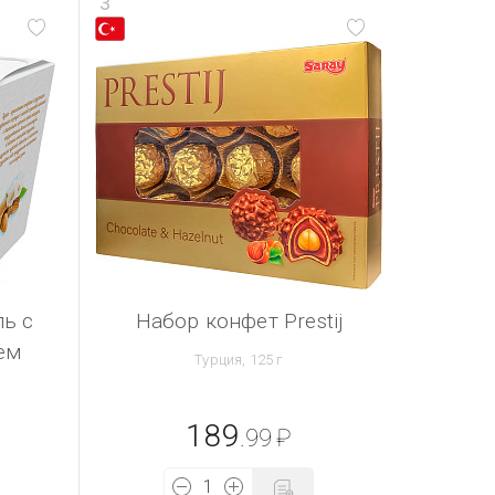
3
ь с
Набор конфет Prestij
ем
Турция, 125 г
189
.99
₽