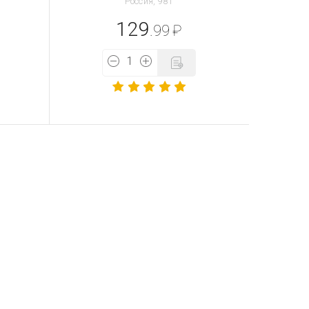
Россия, 98 г
129
.99
₽