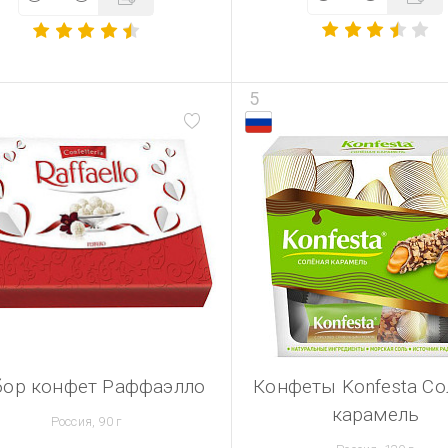
5
бор конфет Раффаэлло
Конфеты Konfesta Со
карамель
Россия, 90 г