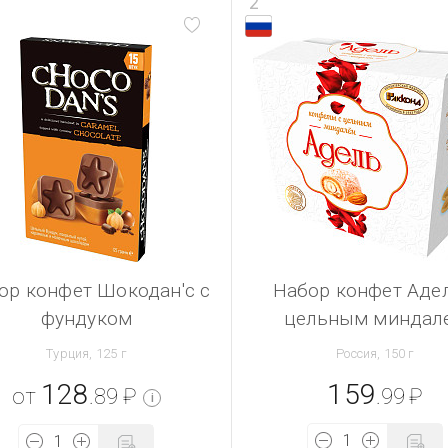
2
ор конфет Шокодан'с с
Набор конфет Адел
фундуком
цельным миндал
Турция, 125 г
Россия, 150 г
128
159
от
.89
₽
.99
₽
i