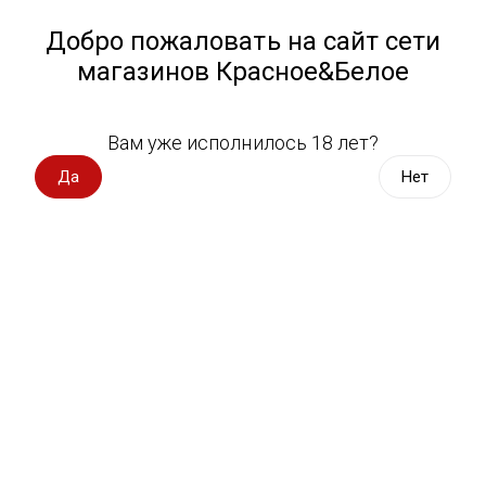
Работа у нас
Назад
Добро пожаловать на сайт сети
магазинов Красное&Белое
Всё для пикника
Спецпредложения
Вам уже исполнилось 18 лет?
Пиво Efes Pilsener
Вино импорт
Да
Нет
Вино Россия
Магазин не выбран
Выберите магазин, чтобы увидеть актуальный каталог
Вино с оценкой
товаров.
Выбрать магазин
Вино игристое, вермут
Водка, настойки
Фильтры
Виски, бурбон
Сортировать:
По популярности
Коньяк, бренди