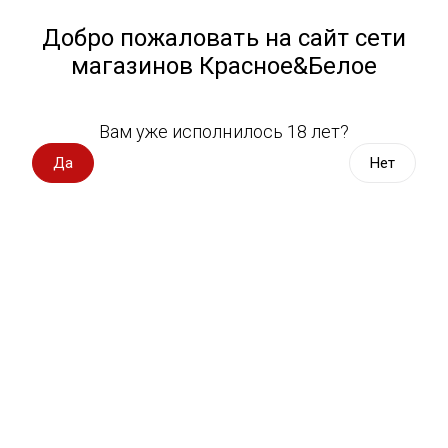
Работа у нас
Назад
Добро пожаловать на сайт сети
магазинов Красное&Белое
Всё для пикника
Спецпредложения
Вам уже исполнилось 18 лет?
Пиво Bud
Вино импорт
Да
Нет
Вино Россия
Магазин не выбран
Выберите магазин, чтобы увидеть актуальный каталог
Вино с оценкой
товаров.
Выбрать магазин
Вино игристое, вермут
Водка, настойки
Фильтры
Виски, бурбон
Сортировать:
По популярности
Коньяк, бренди