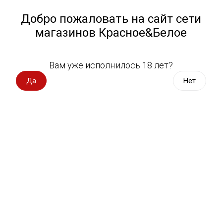
Работа у нас
Назад
Добро пожаловать на сайт сети
магазинов Красное&Белое
Всё для пикника
Спецпредложения
Вам уже исполнилось 18 лет?
Сыры Красногвардейские
Вино импорт
Да
Нет
Вино Россия
Магазин не выбран
Выберите магазин, чтобы увидеть актуальный каталог
Вино с оценкой
товаров.
Выбрать магазин
Вино игристое, вермут
Водка, настойки
Фильтры
Виски, бурбон
Сортировать:
По популярности
Коньяк, бренди