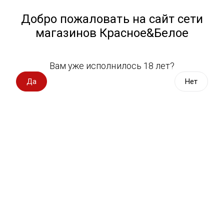
Работа у нас
Назад
Добро пожаловать на сайт сети
магазинов Красное&Белое
Всё для пикника
Спецпредложения
Вам уже исполнилось 18 лет?
Коньяк Старейшина
Вино импорт
Да
Нет
Вино Россия
Магазин не выбран
Выберите магазин, чтобы увидеть актуальный каталог
Вино с оценкой
товаров.
Выбрать магазин
Вино игристое, вермут
Водка, настойки
Фильтры
Виски, бурбон
Сортировать:
По популярности
Коньяк, бренди