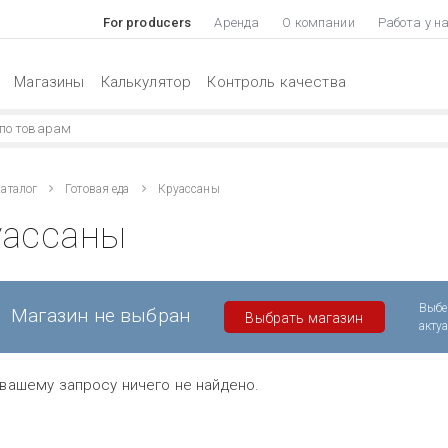
For producers
Аренда
О компании
Работа у н
Магазины
Калькулятор
Контроль качества
аталог
Готовая еда
Круассаны
уассаны
Выбе
Магазин не выбран
Выбрать магазин
акту
вашему запросу ничего не найдено.