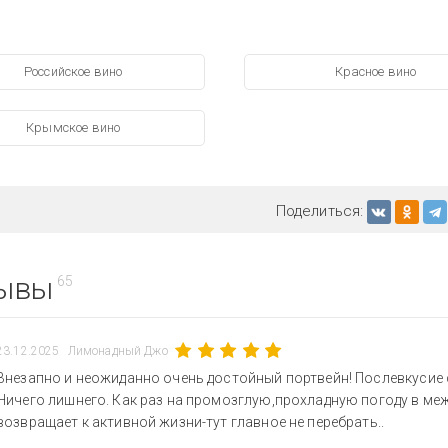
Российское вино
Красное вино
Крымское вино
Поделиться:
ывы
65
23.12.2025
Лимонадный Джо
Внезапно и неожиданно очень достойный портвейн! Послевкусие 
Ничего лишнего. Как раз на промозглую,прохладную погоду в меж
возвращает к активной жизни-тут главное не перебрать..