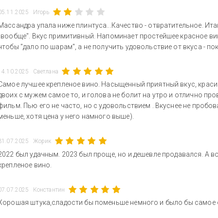
05.11.2025
Игорь
Массандра упала ниже плинтуса...Качество - отвратительное. Ита
"вообще". Вкус примитивный. Напоминает простейшее красное ви
чтобы "дало по шарам", а не получить удовольствие от вкуса - п
14.10.2025
Светлана
Самое лучшее крепленое вино. Насыщенный приятный вкус, красивы
двоих с мужем самое то, и голова не болит на утро и отлично п
фильм. Пью его не часто, но с удовольствием . Вкуснее не пробо
меньше, хотя цена у него намного выше).
31.07.2025
Жорик
2022 был удачным. 2023 был проще, но и дешевле продавался. А в
крепленое вино.
07.07.2025
Константин
Хорошая штука,сладости бы поменьше немного и было бы самое 