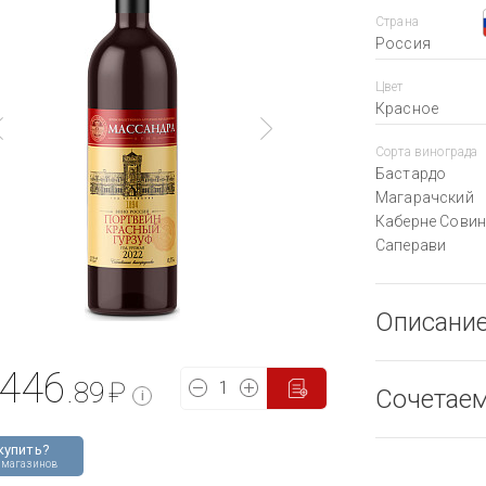
Страна
Россия
Цвет
Красное
Сорта винограда
Бастардо
Магарачский
Каберне Сови
Саперави
Описани
446
.89
₽
Сочетае
i
купить?
 магазинов