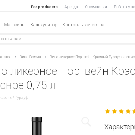
For producers
Аренда
О компании
Работа у н
Магазины
Калькулятор
Контроль качества
аталог
Вино Россия
Вино ликерное Портвейн Красный Гурзуф крепкое
о ликерное Портвейн Кра
сное 0,75 л
 красный Гурзуф
Характер