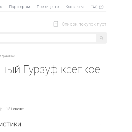
ас
Партнерам
Пресс-центр
Контакты
Список покупок пуст
 красное
сный Гурзуф крепкое
131 оценка
истики