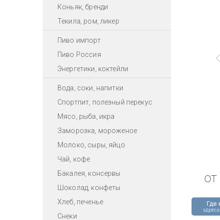
Коньяк, бренди
Текила, ром, ликер
Пиво импорт
Пиво Россия
Энергетики, коктейли
Вода, соки, напитки
Спортпит, полезный перекус
Мясо, рыба, икра
Заморозка, мороженое
Молоко, сыры, яйцо
Чай, кофе
Бакалея, консервы
от
Шоколад, конфеты
Хлеб, печенье
Где 
адреса
Снеки