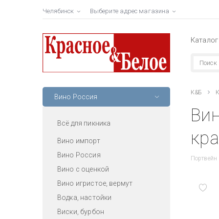
Челябинск
Выберите адрес магазина
Каталог
К&Б
К
Вино Россия
Вин
Всё для пикника
кра
Вино импорт
Вино Россия
Портвейн
Вино с оценкой
Вино игристое, вермут
Водка, настойки
Виски, бурбон