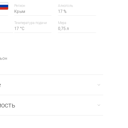
Регион
Алкоголь
Крым
17 %
Температура подачи
Мера
17 °С
0,75 л
ньон
е
мость