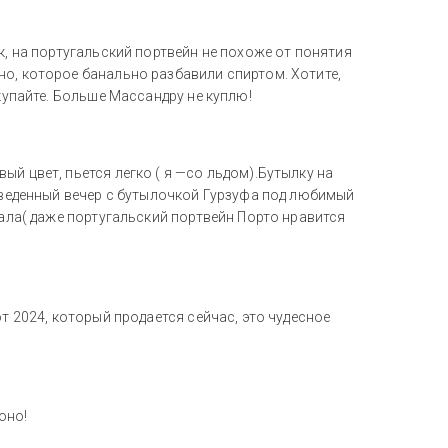
к, на португальский портвейн не похоже от понятия
но, которое банально разбавили спиртом. Хотите,
окупайте. Больше Массандру не куплю!
й цвет, пьется легко ( я —со льдом).Бутылку на
роведенный вечер с бутылочкой Гурзуфа под любимый
вала( даже португальский портвейн Порто нравится
от 2024, который продается сейчас, это чудесное
оно!