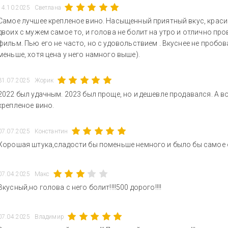
14.10.2025
Светлана
Самое лучшее крепленое вино. Насыщенный приятный вкус, красивы
двоих с мужем самое то, и голова не болит на утро и отлично п
фильм. Пью его не часто, но с удовольствием . Вкуснее не пробо
меньше, хотя цена у него намного выше).
31.07.2025
Жорик
2022 был удачным. 2023 был проще, но и дешевле продавался. А в
крепленое вино.
07.07.2025
Константин
Хорошая штука,сладости бы поменьше немного и было бы самое 
07.04.2025
Макс
Вкусный,но голова с него болит!!!!500 дорого!!!!
07.04.2025
Владимир