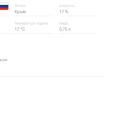
Регион
Алкоголь
Крым
17 %
Температура подачи
Мера
17 °С
0,75 л
ньон