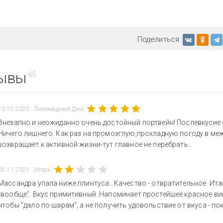
Поделиться:
ывы
65
23.12.2025
Лимонадный Джо
Внезапно и неожиданно очень достойный портвейн! Послевкусие 
Ничего лишнего. Как раз на промозглую,прохладную погоду в меж
возвращает к активной жизни-тут главное не перебрать..
05.11.2025
Игорь
Массандра упала ниже плинтуса...Качество - отвратительное. Ита
"вообще". Вкус примитивный. Напоминает простейшее красное ви
чтобы "дало по шарам", а не получить удовольствие от вкуса - п