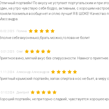
Отличный портвейн! По вкусу не уступает португальским и при эт
один, на утро чувствую себя бодро, активным, с хорошим настроен
поняли похмелья вообще нет и сплю лучше! Я В ШОКЕ! Качество 
Массандра.
03.02.2025
Полина
Вполне себе вкусненько,брать можно,голова не болит
10.01.2025
Олег
Приятное вино, мягкий вкус без спируозности. Намного приятнее
21.11.2024
Александр Александров
Приятный крымский портвейн, запах спирта в нос не бьет, в меру
10.10.2024
Дмитрий
Хороший портвейн, не приторно сладкий, чувствуется хорошее к