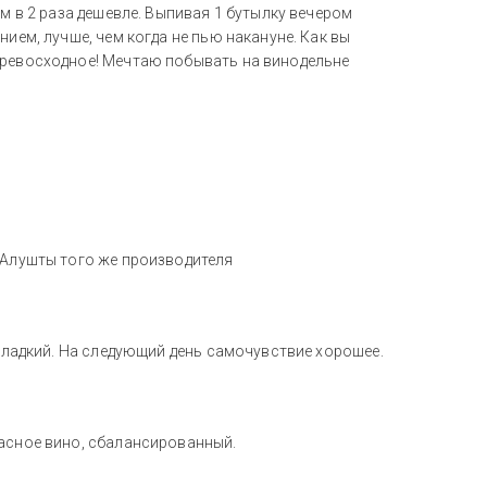
ом в 2 раза дешевле. Выпивая 1 бутылку вечером
ием, лучше, чем когда не пью накануне. Как вы
превосходное! Мечтаю побывать на винодельне
 Алушты того же производителя
 сладкий. На следующий день самочувствие хорошее.
расное вино, сбалансированный.