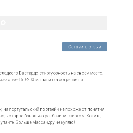
Оставить отзыв
сладкого Бастардо,спиртуозность на своём месте.
сезонье-150-200 мл напитка согревает и
к, на португальский портвейн не похоже от понятия
но, которое банально разбавили спиртом. Хотите,
окупайте. Больше Массандру не куплю!