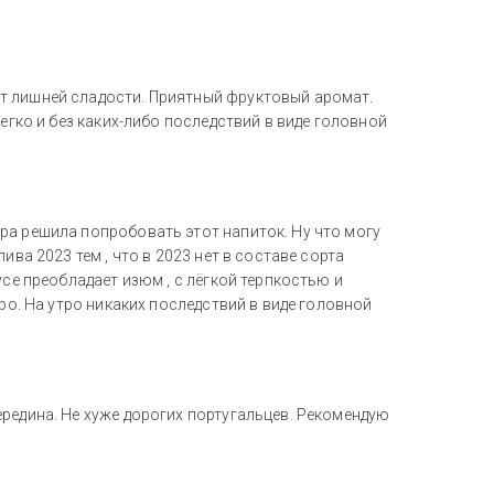
т лишней сладости. Приятный фруктовый аромат.
егко и без каких-либо последствий в виде головной
ра решила попробовать этот напиток. Ну что могу
ива 2023 тем , что в 2023 нет в составе сорта
усе преобладает изюм , с лёгкой терпкостью и
тро. На утро никаких последствий в виде головной
редина. Не хуже дорогих португальцев. Рекомендую