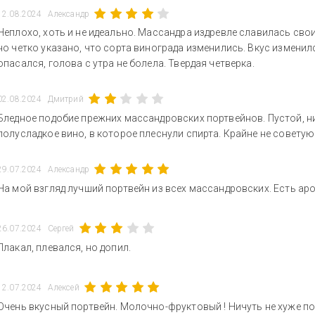
12.08.2024
Александр
Неплохо, хоть и не идеально. Массандра издревле славилась сво
но четко указано, что сорта винограда изменились. Вкус изменилс
опасался, голова с утра не болела. Твердая четверка.
02.08.2024
Дмитрий
Бледное подобие прежних массандровских портвейнов. Пустой, ни
полусладкое вино, в которое плеснули спирта. Крайне не советую
29.07.2024
Александр
На мой взгляд лучший портвейн из всех массандровских. Есть аром
26.07.2024
Сергей
Плакал, плевался, но допил.
12.07.2024
Алексей
Очень вкусный портвейн. Молочно-фруктовый ! Ничуть не хуже по