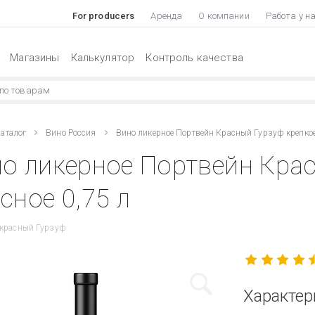
For producers
Аренда
О компании
Работа у н
Магазины
Калькулятор
Контроль качества
аталог
Вино Россия
Вино ликерное Портвейн Красный Гурзуф крепкое
о ликерное Портвейн Кра
сное 0,75 л
 красный Гурзуф
Характер