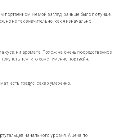
им портвейном. не мой взгляд, раньше было получше,
я, но не так значительно, как я изначально
 вкуса, ни аромата. Похож на очень посредственное
 покупать тем, кто хочет именно портвейн.
ат, есть градус, сахар умеренно.
ртугальцев начального уровня. А цена по