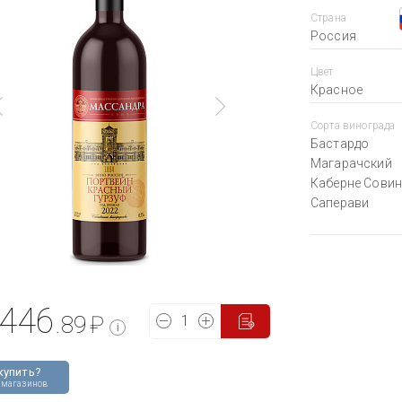
Страна
Россия
Цвет
Красное
Сорта винограда
Бастардо
Магарачский
Каберне Сови
Саперави
446
.89
₽
i
купить?
 магазинов