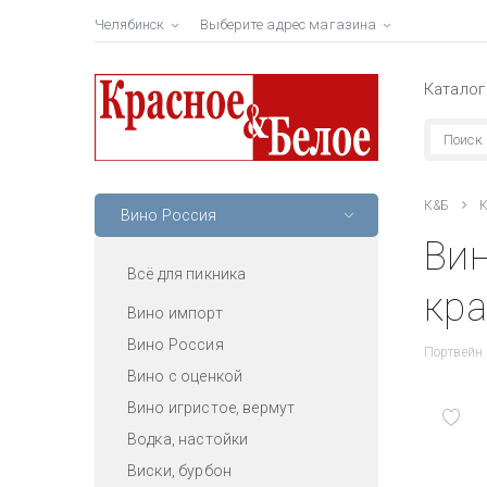
Челябинск
Выберите адрес магазина
Каталог
К&Б
К
Вино Россия
Вин
Всё для пикника
кра
Вино импорт
Вино Россия
Портвейн
Вино с оценкой
Вино игристое, вермут
Водка, настойки
Виски, бурбон