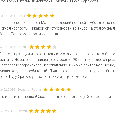
Это восхитительный напиток!!! Приятный вкус и аромат!!!
10.03.2025
Серж
Очень понравился этот Массандровский портвейн! Абсолютно не
Легкая крепость. Никакой спиртуозности во вкусе. Пьется очень л
боли... По возможности ккплю еще.
07.03.2025
Галина
После дегустации и положительном отзыве одного винного блоге
сказать. Не разочаровалась, хотя розлив 2022 отличается от розл
Бастарда Магарачского , к сожалению. Вино не приторное , во вк
кислинкой, цвет рубиновый . Пьянит хорошо , но и отпускает быс
боли. Буду брать с удовольствием и в дальнейшем.
26.02.2025
Sebastian Pereira.
Отличный портвешок! Сколько выпито портвейну! Этот золотая се
12.02.2025
Сергей