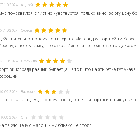
07.10.2024
Андрей
мне понравился, спирт не чувствуется, только вино, за эту цену б
04.10.2024
Сергей
Действительно, почему-то ликёрные Массандру Портвейн и Херес
Хересу, а потом вижу, что сухое. Исправьте, пожалуйста. Даже с
02.10.2024
Людмила
сорт винограда разный бывает ,а не тот ,что на этикетке тут ука
хороший
30.09.2024
Валерий
не оправдал надежд, совсем посредственый портвейн.. пишут вино
19.08.2024
Олег
За такую цену с марочными близко не стоял!