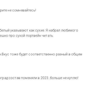
ерите не сомневайтесь!
 белый указывают как сухие. Я набрал любимого
мешно про сухой портвейн читать.
зан.Вкус тоже будет соответственно разный.в общем
град состав поменяли в 2023..больше не куплю!