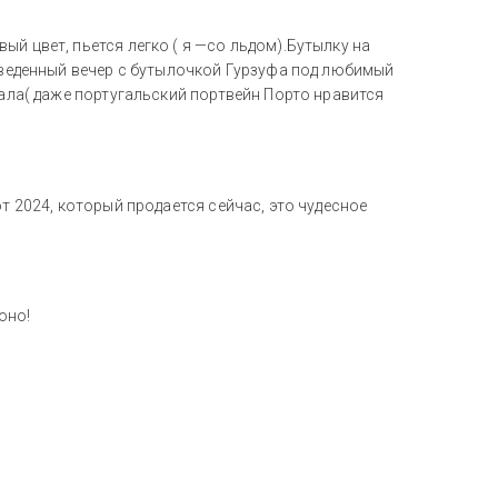
й цвет, пьется легко ( я —со льдом).Бутылку на
роведенный вечер с бутылочкой Гурзуфа под любимый
вала( даже португальский портвейн Порто нравится
от 2024, который продается сейчас, это чудесное
оно!