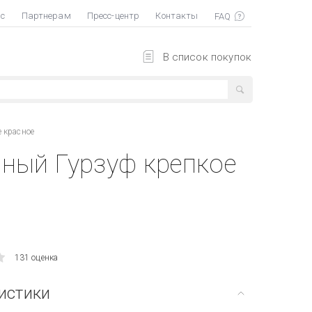
ас
Партнерам
Пресс-центр
Контакты
В список покупок
 красное
сный Гурзуф крепкое
131 оценка
истики