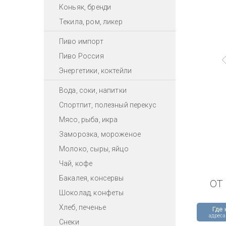
Коньяк, бренди
Текила, ром, ликер
Пиво импорт
Пиво Россия
Энергетики, коктейли
Вода, соки, напитки
Спортпит, полезный перекус
Мясо, рыба, икра
Заморозка, мороженое
Молоко, сыры, яйцо
Чай, кофе
Бакалея, консервы
от
Шоколад, конфеты
Хлеб, печенье
Где 
адреса
Снеки