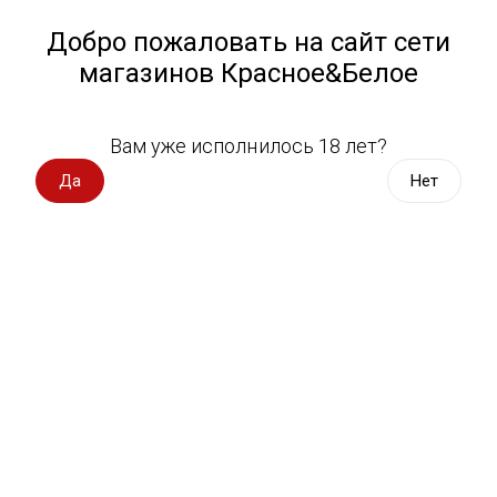
Работа у нас
Назад
Добро пожаловать на сайт сети
магазинов Красное&Белое
Всё для пикника
Спецпредложения
Вам уже исполнилось 18 лет?
Полуфабрикаты Мираторг
Вино импорт
Да
Нет
Вино Россия
Магазин не выбран
Выберите магазин, чтобы увидеть актуальный каталог
Вино с оценкой
товаров.
Выбрать магазин
Вино игристое, вермут
Водка, настойки
Фильтры
Виски, бурбон
Сортировать:
По популярности
Коньяк, бренди