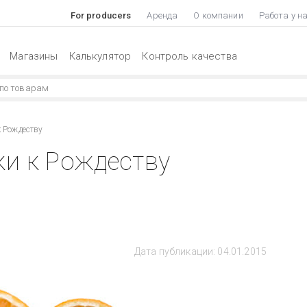
For producers
Аренда
О компании
Работа у н
Магазины
Калькулятор
Контроль качества
 Рождеству
ки к Рождеству
Дата публикации: 04.01.2015