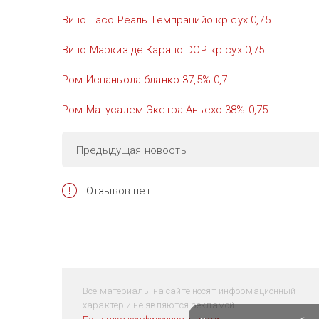
Вино Тасо Реаль Темпранийо кр.сух 0,75
Вино Маркиз де Карано DOP кр.сух 0,75
Ром Испаньола бланко 37,5% 0,7
Ром Матусалем Экстра Аньехо 38% 0,75
Предыдущая
новость
Отзывов нет.
Все материалы на сайте носят информационный
характер и не являются рекламой.