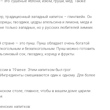
— это сушеные яблоки, изюм, груши, мед. Также
р, традиционный западный напиток – глинтвейн. Он
орицы, гвоздики, цедры апельсина и лимона, меда и
не только западных, но у русских любителей зимних
 стране — это пунш. Пунш обладает очень богатой
алкогольным и безалкогольным. Пунш можно готовить
ельсиновый сок, гвоздику, корицу и фрукты.
!
сии в 19 веке. Этим напитком был грог.
. Ингредиенты смешиваются один к одному. Для более
.
нском столе, главное, чтобы в вашем доме царили
м.
енских напитков: