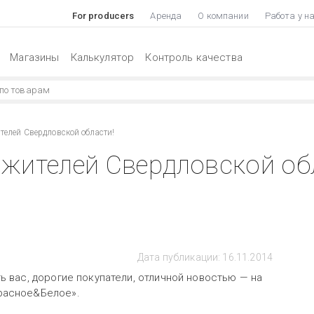
For producers
Аренда
О компании
Работа у н
Магазины
Калькулятор
Контроль качества
елей Свердловской области!
жителей Свердловской об
Дата публикации: 16.11.2014
ь вас, дорогие покупатели, отличной новостью — на
расное&Белое».