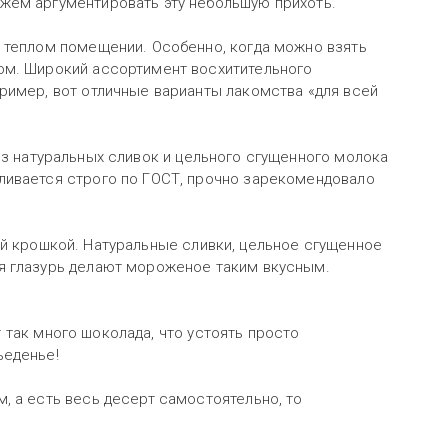
жем аргументировать эту небольшую прихоть.
 теплом помещении. Особенно, когда можно взять
ом. Широкий ассортимент восхитительного
ример, вот отличные варианты лакомства «для всей
з натуральных сливок и цельного сгущенного молока
ливается строго по ГОСТ, прочно зарекомендовало
й крошкой. Натуральные сливки, цельное сгущенное
я глазурь делают мороженое таким вкусным.
так много шоколада, что устоять просто
ъеденье!
, а есть весь десерт самостоятельно, то