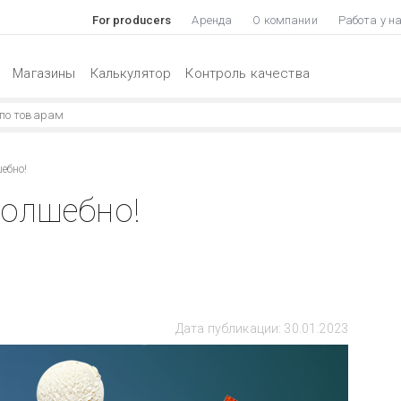
For producers
Аренда
О компании
Работа у н
Магазины
Калькулятор
Контроль качества
ебно!
олшебно!
Дата публикации: 30.01.2023