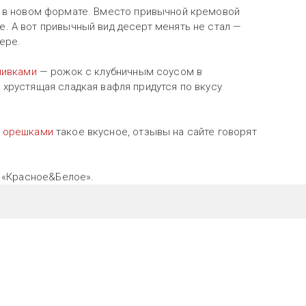
 в новом формате. Вместо привычной кремовой
. А вот привычный вид десерт менять не стал —
ере.
ливками
— рожок с клубничным соусом в
хрустящая сладкая вафля придутся по вкусу
и орешками
такое вкусное, отзывы на сайте говорят
, «Красное&Белое».