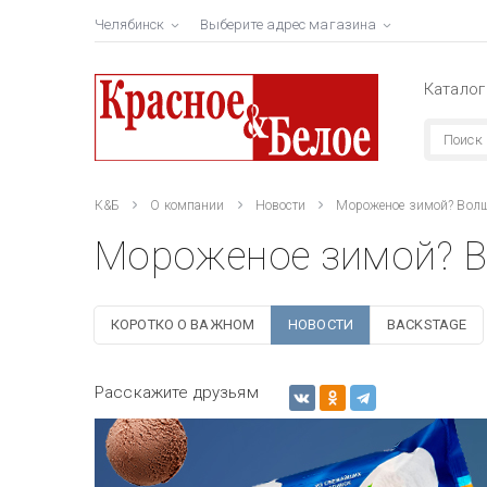
Челябинск
Выберите адрес магазина
Каталог
К&Б
О компании
Новости
Мороженое зимой? Волш
Мороженое зимой? В
КОРОТКО О ВАЖНОМ
НОВОСТИ
BACKSTAGE
Расскажите друзьям