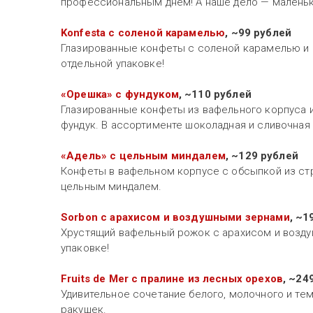
профессиональным днем! А наше дело — маленьк
Konfesta с соленой карамелью
, ~99 рублей
Глазированные конфеты с соленой карамелью и
отдельной упаковке!
«Орешка» с фундуком
, ~110 рублей
Глазированные конфеты из вафельного корпуса 
фундук. В ассортименте шоколадная и сливочная
«Адель» с цельным миндалем
, ~129 рублей
Конфеты в вафельном корпусе с обсыпкой из стр
цельным миндалем.
Sorbon с арахисом и воздушными зернами
, ~1
Хрустящий вафельный рожок с арахисом и возду
упаковке!
Fruits de Mer с пралине из лесных орехов
, ~24
Удивительное сочетание белого, молочного и тем
ракушек.