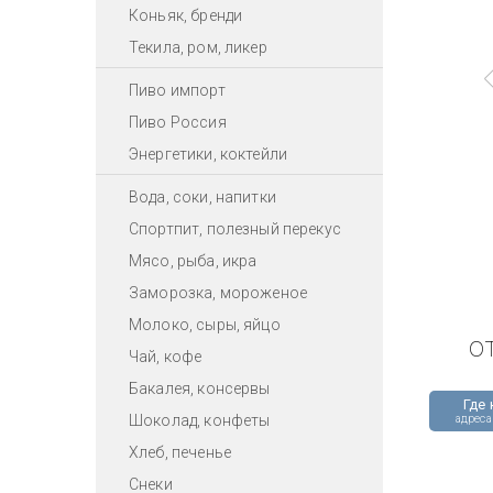
Коньяк, бренди
Текила, ром, ликер
Пиво импорт
Пиво Россия
Энергетики, коктейли
Вода, соки, напитки
Спортпит, полезный перекус
Мясо, рыба, икра
Заморозка, мороженое
Молоко, сыры, яйцо
о
Чай, кофе
Бакалея, консервы
Где 
Шоколад, конфеты
адреса
Хлеб, печенье
Снеки