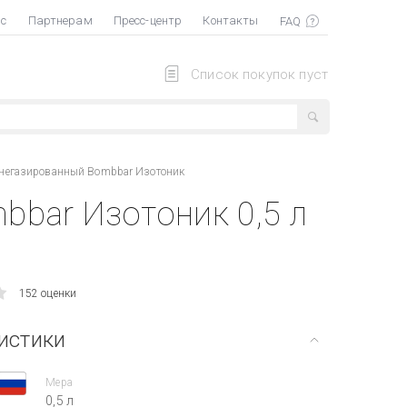
ас
Партнерам
Пресс-центр
Контакты
Список покупок пуст
 негазированный Bombbar Изотоник
bbar Изотоник 0,5 л
152 оценки
истики
Мера
0,5 л