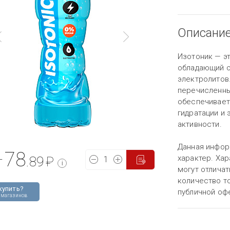
Описани
Изотоник — э
обладающий 
электролитов
перечисленны
обеспечивает
гидратации и
активности.
Данная инфор
78
характер. Хар
т
.89
₽
i
могут отличат
количество то
купить?
публичной оф
 магазинов