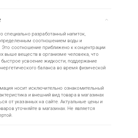
е
то специально разработанный напиток,
определенным соотношением воды и
. Это соотношение приближено к концентрации
х выше веществ в организме человека, что
 быстрое усвоение жидкости, поддержание
 энергетического баланса во время физической
мация носит исключительно ознакомительный
актеристика и внешний вид товара в магазинах
ься от указанных на сайте. Актуальные цены и
варов уточняйте в магазинах. Не является
ертой.