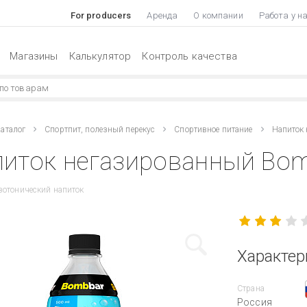
For producers
Аренда
О компании
Работа у н
Магазины
Калькулятор
Контроль качества
аталог
Спортпит, полезный перекус
Спортивное питание
Напиток
иток негазированный Bom
отонический напиток
Характер
Страна
Россия