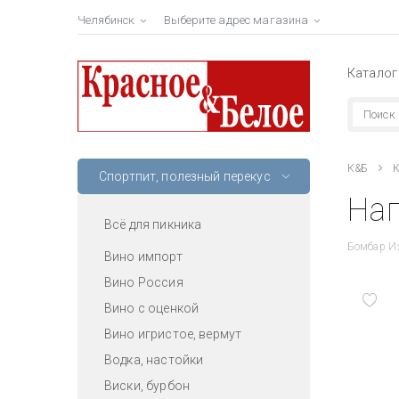
Челябинск
Выберите адрес магазина
Каталог
К&Б
К
Спортпит, полезный перекус
Нап
Всё для пикника
Бомбар Из
Вино импорт
Вино Россия
Вино с оценкой
Вино игристое, вермут
Водка, настойки
Виски, бурбон