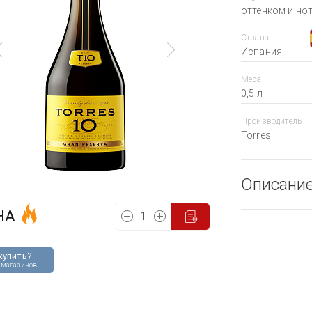
оттенком и но
Страна
Испания
Мера
0,5 л
Производитель
Torres
Описани
НА
купить?
 магазинов