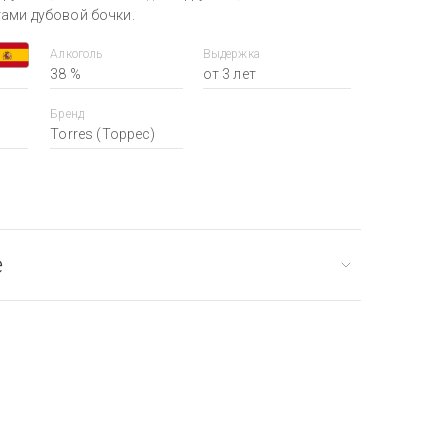
тами дубовой бочки.
Алкоголь
Выдержка
38 %
от 3 лет
Бренд
Torres (Торрес)
е