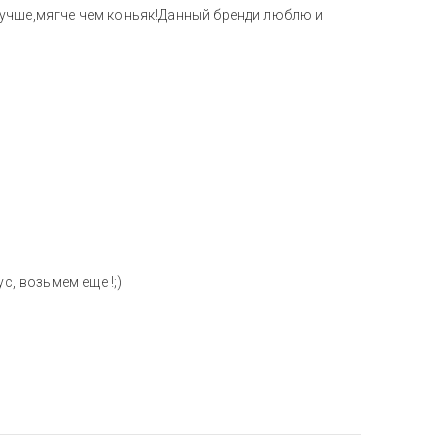
учше,мягче чем коньяк!Данный бренди люблю и
с, возьмем еще !;)