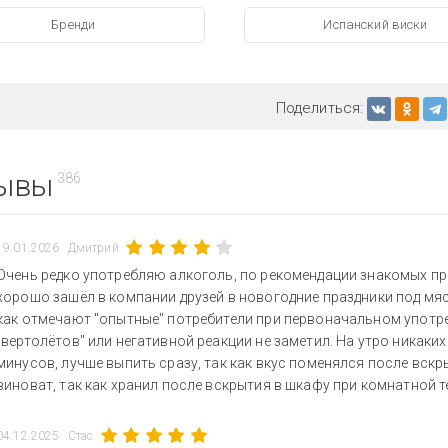
Бренди
Испанский виски
Поделиться:
ывы
386
19.01.2026
Дмитрий
Очень редко употребляю алкоголь, по рекомендации знакомых при
хорошо зашёл в компании друзей в новогодние праздники под мяс
как отмечают "опытные" потребители при первоначальном употреб
"вертолётов" или негативной реакции не заметил. На утро никаки
минусов, лучше выпить сразу, так как вкус поменялся после вскр
виноват, так как хранил после вскрытия в шкафу при комнатной т
04.12.2025
Стас