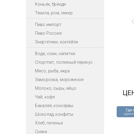
Коньяк, бренди
Текила, ром, ликер
Пиво импорт
Пиво Россия
Энергетики, коктейли
Вода, соки, напитки
Спортпит, полезный перекус
Мясо, рыба, икра
Заморозка, мороженое
Молоко, сыры, яйцо
ЦЕ
Чай, кофе
Бакалея, консервы
Где 
Шоколад, конфеты
адреса
Хлеб, печенье
Снеки