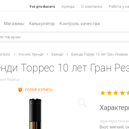
For producers
Аренда
О компании
Работа у н
Магазины
Калькулятор
Контроль качества
аталог
Коньяк, бренди
Бренди
Бренди Торрес 10 лет Гран Резерва
нди Торрес 10 лет Гран Рез
Gran Reserva
Характер
Характеристика в
Вкус мягкий, 