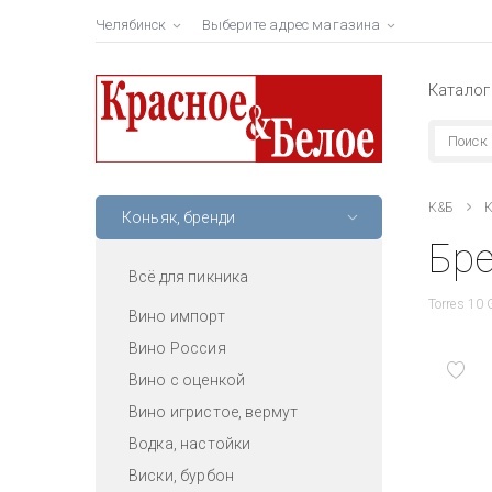
Челябинск
Выберите адрес магазина
Каталог
К&Б
К
Коньяк, бренди
Бре
Всё для пикника
Torres 10 
Вино импорт
Вино Россия
Вино с оценкой
Вино игристое, вермут
Водка, настойки
Виски, бурбон