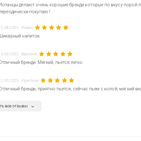
Испанцы делают очень хорошие бренди которые по вкусу порой л
переодически покупаю !
25.08.2025
Роман
Шикарный напиток
16.06.2025
Василий
Отличный бренди. Мягкий, пьется легко.
12.05.2025
Кристина
Отличный бренди, приятно пьется, сейчас пьем с колой, мягкий вку
ть все отзывы