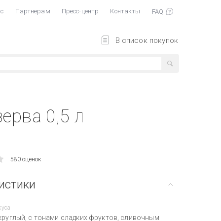
ас
Партнерам
Пресс-центр
Контакты
В список покупок
ерва 0,5 л
580 оценок
истики
куса
округлый, с тонами сладких фруктов, сливочным