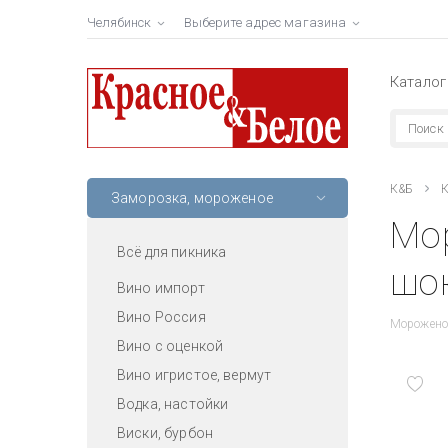
Челябинск
Выберите адрес магазина
Каталог
К&Б
К
Заморозка, мороженое
Мо
Всё для пикника
шок
Вино импорт
Вино Россия
Мороженое
Вино с оценкой
Вино игристое, вермут
Водка, настойки
Виски, бурбон