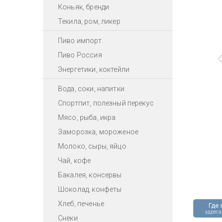
Коньяк, бренди
Текила, ром, ликер
Пиво импорт
Пиво Россия
Энергетики, коктейли
Вода, соки, напитки
Спортпит, полезный перекус
Мясо, рыба, икра
Заморозка, мороженое
Молоко, сыры, яйцо
Чай, кофе
Бакалея, консервы
Шоколад, конфеты
Хлеб, печенье
Где 
адреса
Снеки