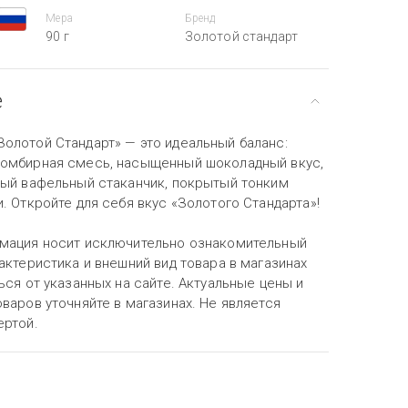
Мера
Бренд
90 г
Золотой стандарт
е
олотой Стандарт» — это идеальный баланс:
омбирная смесь, насыщенный шоколадный вкус,
ный вафельный стаканчик, покрытый тонким
. Откройте для себя вкус «Золотого Стандарта»!
мация носит исключительно ознакомительный
актеристика и внешний вид товара в магазинах
ься от указанных на сайте. Актуальные цены и
варов уточняйте в магазинах. Не является
ертой.