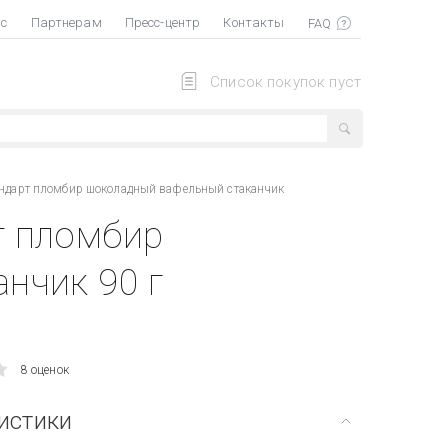
ас
Партнерам
Пресс-центр
Контакты
Список покупок пуст
андарт пломбир шоколадный вафельный стаканчик
т пломбир
нчик 90 г
8 оценок
истики