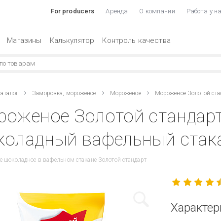
For producers
Аренда
О компании
Работа у н
Магазины
Калькулятор
Контроль качества
аталог
Заморозка, мороженое
Мороженое
Мороженое Золотой ст
роженое Золотой стандар
оладный вафельный стака
 шоколадное в вафельном стакане Золотой стандарт
Характер