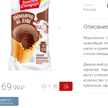
Страна
Россия
Описани
Мороженое «З
нежнейшая пл
какао и румя
слоем глазури
Данная инфор
характер. Хар
могут отличат
количество то
69
публичной оф
.99
₽
купить?
 магазинов