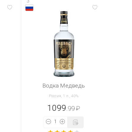
3
Водка Медведь
Россия, 1 л., 40%
1099
.99
₽