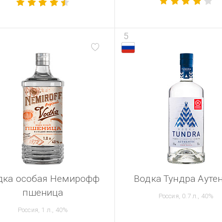
5
дка особая Немирофф
Водка Тундра Ауте
пшеница
Россия, 0.7 л., 40%
Россия, 1 л., 40%