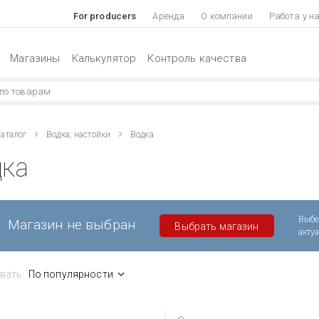
For producers
Аренда
О компании
Работа у н
Магазины
Калькулятор
Контроль качества
аталог
Водка, настойки
Водка
дка
Выбе
Магазин не выбран
Выбрать магазин
акту
вать:
По популярности