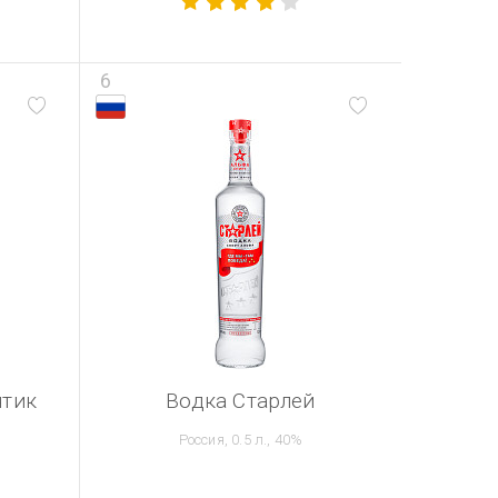
6
нтик
Водка Старлей
Россия, 0.5 л., 40%