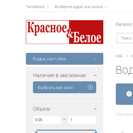
Челябинск
Выберите адрес магазина
Каталог
К&Б
К
Водка, настойки
Во
Наличие в магазинах
Выбрать магазин
Объем
Сортиро
—