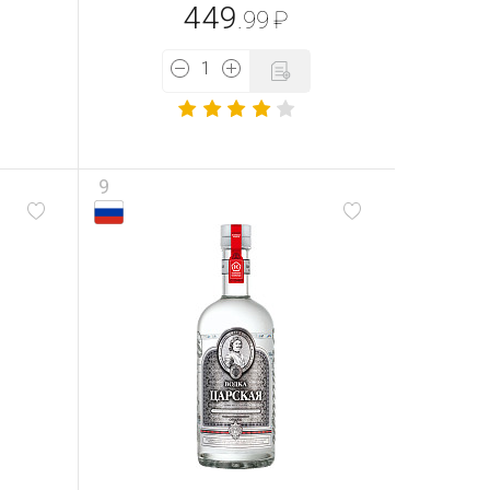
449
.99
₽
9