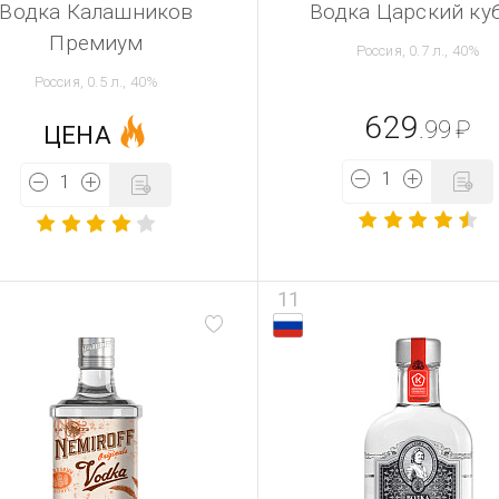
Водка Калашников
Водка Царский ку
Премиум
Россия, 0.7 л., 40%
Россия, 0.5 л., 40%
629
.99
₽
ЦЕНА
11