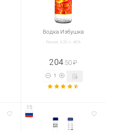
Водка Избушка
Россия, 0.25 л., 40%
204
.50
₽
15