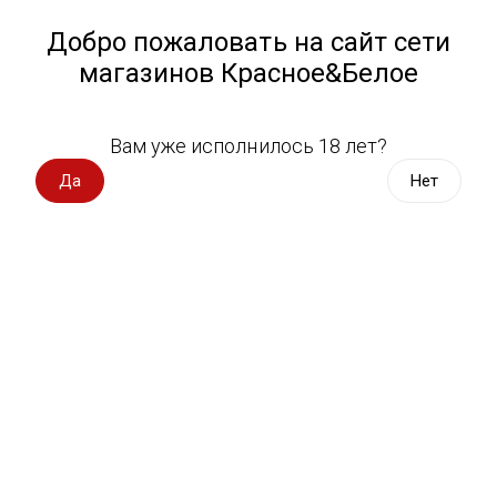
Работа у нас
Назад
Добро пожаловать на сайт сети
магазинов Красное&Белое
Всё для пикника
Спецпредложения
Вам уже исполнилось 18 лет?
Красное сладкое вино
Вино импорт
Да
Нет
Вино Россия
Магазин не выбран
Выберите магазин, чтобы увидеть актуальный каталог
Вино с оценкой
товаров.
Выбрать магазин
Вино игристое, вермут
Водка, настойки
Фильтры
Виски, бурбон
Сортировать:
По популярности
Коньяк, бренди