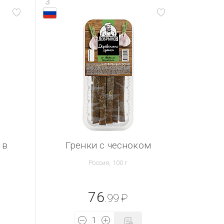
3
 в
Гренки с чесноком
Россия, 100 г
76
.99
₽