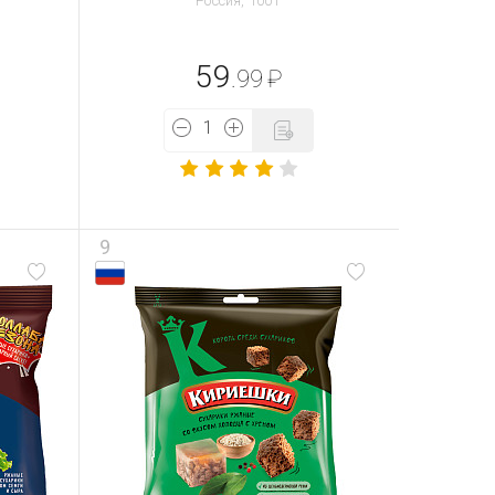
Россия, 100 г
59
.99
₽
9