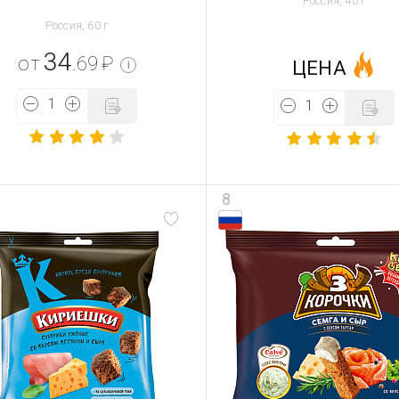
Россия, 40 г
Россия, 60 г
34
от
.69
₽
ЦЕНА
i
8