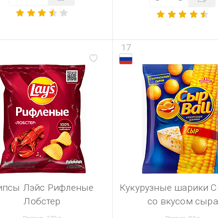
17
ипсы Лэйс Рифленые
Кукурузные шарики С
Лобстер
со вкусом сыра