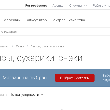
For producers
Аренда
О компании
Работа у н
Магазины
Калькулятор
Контроль качества
аталог
Снеки
Чипсы, сухарики, снэки
сы, сухарики, снэки
Выбе
Магазин не выбран
Выбрать магазин
акту
вать:
По популярности