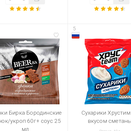
5
нки Бирка Бородинские
Сухарики Хрустим
нок/укроп 60г+ соус 25
вкусом сметан
мл