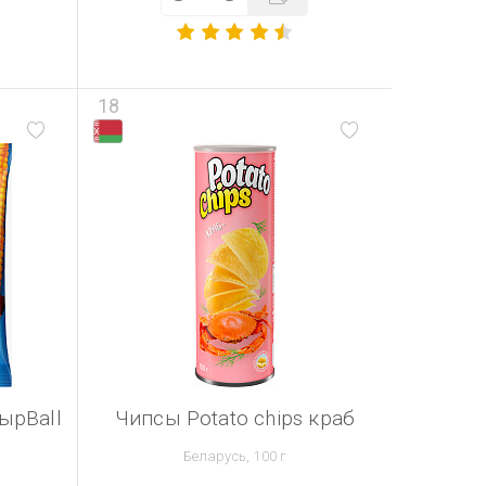
18
ырBall
Чипсы Potato chips краб
Беларусь, 100 г