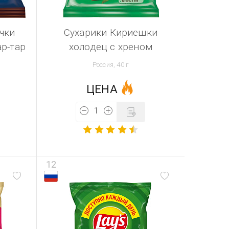
чки
Сухарики Кириешки
ар-тар
холодец с хреном
Россия, 40 г
ЦЕНА
12