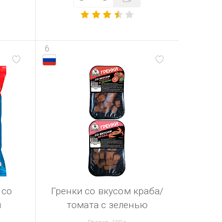
6
 со
Гренки со вкусом краба/
ы
томата с зеленью