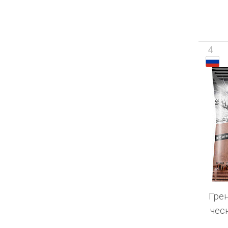
4
Гре
чес