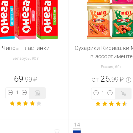
Чипсы пластинки
Сухарики Кириешки 
в ассортименте
Беларусь, 90 г
Россия, 60 г
69
26
.99
₽
от
.99
₽
i
14