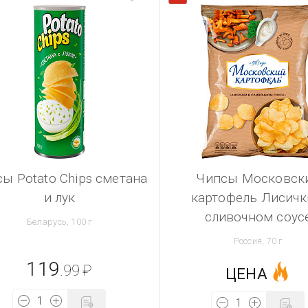
ы Potato Chips сметана
Чипсы Московск
и лук
картофель Лисичк
сливочном соус
Беларусь, 100 г
Россия, 70 г
119
.99
₽
ЦЕНА