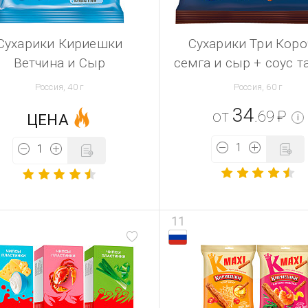
Сухарики Кириешки
Сухарики Три Коро
Ветчина и Сыр
семга и сыр + соус т
Россия, 40 г
Россия, 60 г
34
от
.69
₽
ЦЕНА
i
11