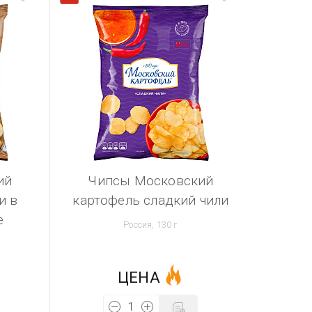
ий
Чипсы Московский
и в
картофель сладкий чили
е
Россия, 130 г
ЦЕНА