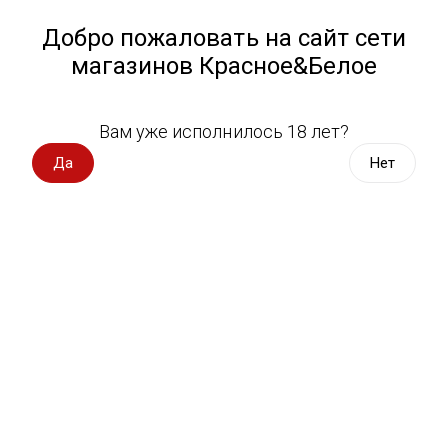
Работа у нас
Назад
Добро пожаловать на сайт сети
магазинов Красное&Белое
Всё для пикника
Спецпредложения
Вам уже исполнилось 18 лет?
Карамель, драже
Вино импорт
Да
Нет
Вино Россия
Магазин не выбран
Выберите магазин, чтобы увидеть актуальный каталог
Вино с оценкой
товаров.
Выбрать магазин
Вино игристое, вермут
Водка, настойки
Фильтры
Виски, бурбон
Сортировать:
По популярности
Коньяк, бренди