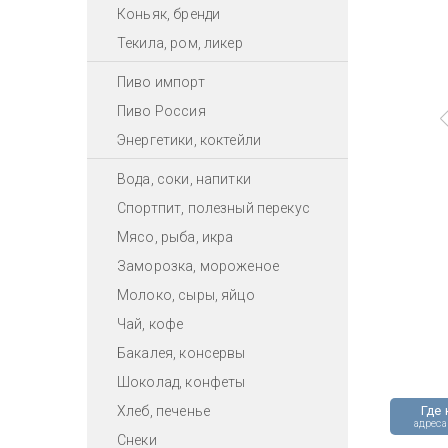
Коньяк, бренди
Текила, ром, ликер
Пиво импорт
Пиво Россия
Энергетики, коктейли
Вода, соки, напитки
Спортпит, полезный перекус
Мясо, рыба, икра
Заморозка, мороженое
Молоко, сыры, яйцо
Чай, кофе
Бакалея, консервы
Шоколад, конфеты
Хлеб, печенье
Где 
адреса
Снеки