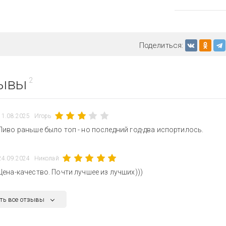
Поделиться:
ывы
2
11.08.2025
Игорь
Пиво раньше было топ - но последний год-два испортилось.
24.09.2024
Николай
Цена-качество. Почти лучшее из лучших)))
ть все отзывы