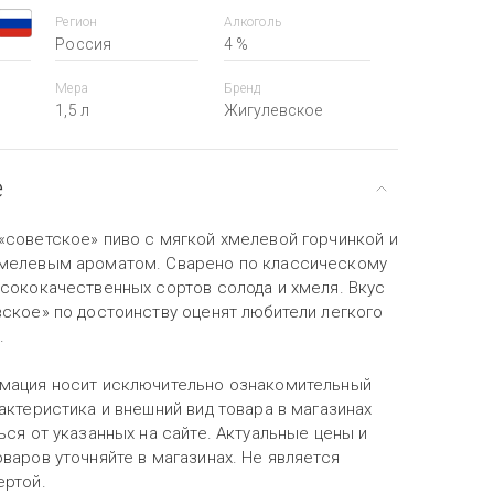
Регион
Алкоголь
Россия
4 %
Мера
Бренд
1,5 л
Жигулевское
е
«советское» пиво с мягкой хмелевой горчинкой и
мелевым ароматом. Сварено по классическому
ысококачественных сортов солода и хмеля. Вкус
вское» по достоинству оценят любители легкого
.
мация носит исключительно ознакомительный
актеристика и внешний вид товара в магазинах
ься от указанных на сайте. Актуальные цены и
варов уточняйте в магазинах. Не является
ертой.