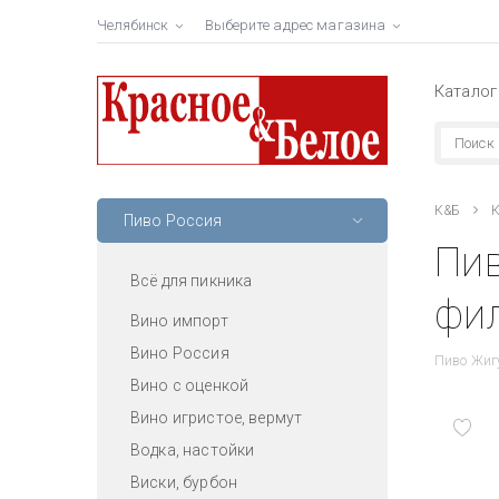
Челябинск
Выберите адрес магазина
Каталог
К&Б
К
Пиво Россия
Пив
Всё для пикника
фил
Вино импорт
Вино Россия
Пиво Жигу
Вино с оценкой
Вино игристое, вермут
Водка, настойки
Виски, бурбон