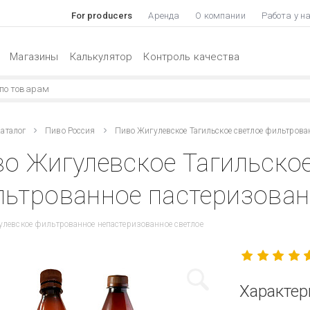
For producers
Аренда
О компании
Работа у н
Магазины
Калькулятор
Контроль качества
аталог
Пиво Россия
Пиво Жигулевское Тагильское светлое фильтрова
о Жигулевское Тагильское
ьтрованное пастеризованн
левское фильтрованное непастеризованное светлое
Характер