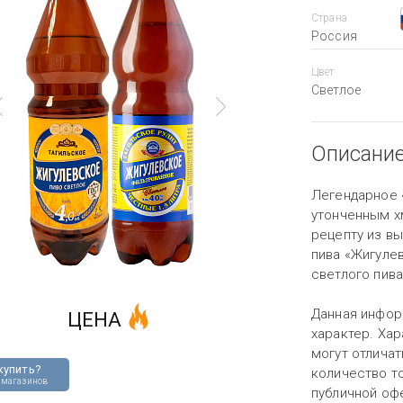
Страна
Россия
Цвет
Светлое
Описани
Легендарное 
утонченным х
рецепту из в
пива «Жигуле
светлого пива
Данная инфор
ЦЕНА
характер. Хар
могут отличат
купить?
количество то
 магазинов
публичной оф