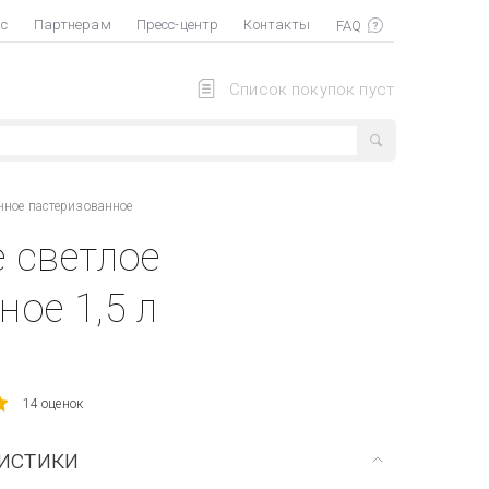
ас
Партнерам
Пресс-центр
Контакты
Список покупок пуст
нное пастеризованное
 светлое
ое 1,5 л
14 оценок
истики