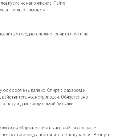
левкусие не напряжение. Пейте
лушит соль с лимоном.
ыделить что одно сложно, спирта почти не
у оооооочень далеко. Спирт с сахаром и
, действительно, непригоден. Обязательно
 запаху и даже виду самой бутылки
полугодовой давности и нынешний- это разные
менее одной звезды поставить не получается. Вернуть