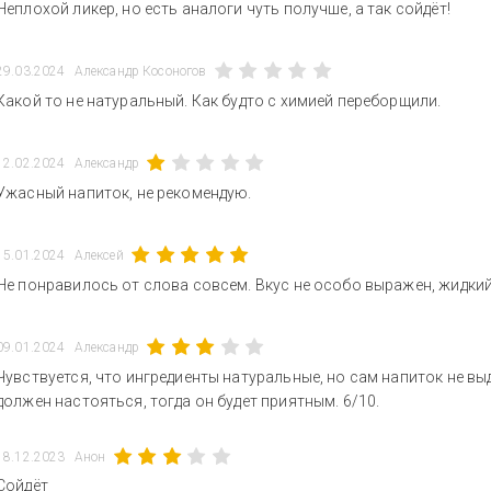
Неплохой ликер, но есть аналоги чуть получше, а так сойдёт!
29.03.2024
Александр Косоногов
Какой то не натуральный. Как будто с химией переборщили.
12.02.2024
Александр
Ужасный напиток, не рекомендую.
15.01.2024
Алексей
Не понравилось от слова совсем. Вкус не особо выражен, жидкий,
09.01.2024
Александр
Чувствуется, что ингредиенты натуральные, но сам напиток не вы
должен настояться, тогда он будет приятным. 6/10.
18.12.2023
Анон
Сойдёт