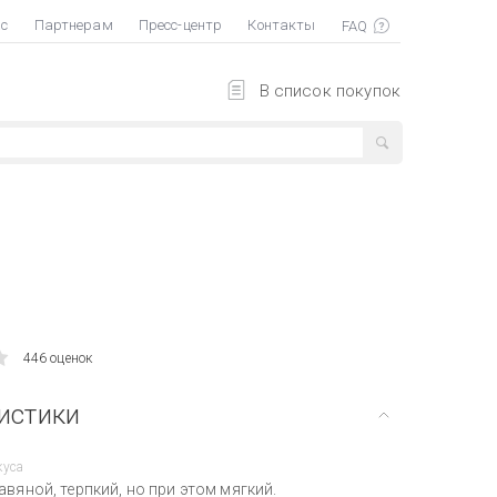
ас
Партнерам
Пресс-центр
Контакты
В список покупок
л
446 оценок
истики
куса
авяной, терпкий, но при этом мягкий.