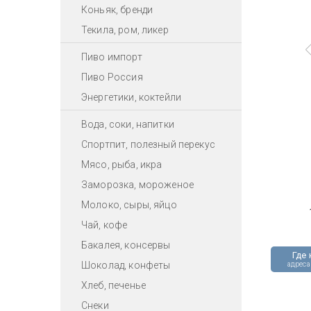
Коньяк, бренди
Текила, ром, ликер
Пиво импорт
Пиво Россия
Энергетики, коктейли
Вода, соки, напитки
Спортпит, полезный перекус
Мясо, рыба, икра
Заморозка, мороженое
Молоко, сыры, яйцо
Чай, кофе
Бакалея, консервы
Где 
Шоколад, конфеты
адреса
Хлеб, печенье
Снеки