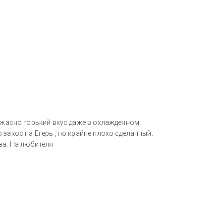
 ужасно горький вкус даже в охлажденном
закос на Егерь , но крайне плохо сделанный.
за. На любителя