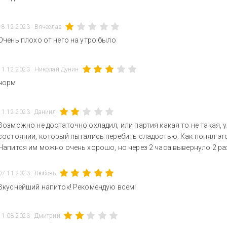
18.12.2023
Вячеслав
Очень плохо от него на утро было
11.12.2023
Николай Дунин
норм
11.12.2023
Даниил
Возможно не достаточно охладил, или партия какая то не такая,
состоянии, который пытались перебить сладостью. Как понял это 
Напится им можно очень хорошо, но через 2 часа вывернуло 2 ра
07.11.2023
Любовь
Вкуснейший напиток! Рекомендую всем!
11.08.2023
Дмитрий