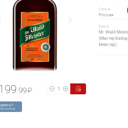
Страна
Россия
Бренд
Mr. Waild Meist
(Мистер Вайлд
Мейстер)
199
.99
₽
купить?
 магазинов