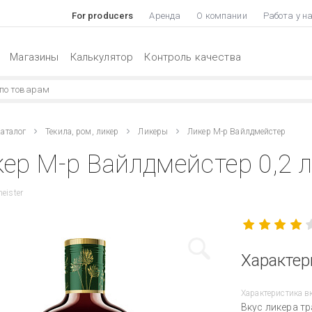
For producers
Аренда
О компании
Работа у н
Магазины
Калькулятор
Контроль качества
аталог
Текила, ром, ликер
Ликеры
Ликер М-р Вайлдмейстер
ер М-р Вайлдмейстер 0,2 
eister
Характер
Характеристика в
Вкус ликера тр