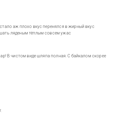
 стало аж плохо вкус перенялся в жирный вкус
ушать ляденым тёплым совсем ужас
хар! В чистом виде шляпа полная. С байкалом скорее
т.