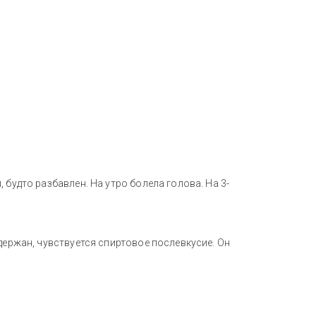
 будто разбавлен. На утро болела голова. На 3-
держан, чувствуется спиртовое послевкусие. Он