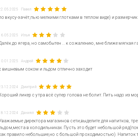
22.05.2025
Павел
по вкусу-зачёт,пью мелкими глотками в теплом виде) и размерчик 
16.05.2025
Илья
Далёк до ягера, но самобытен ... к сожалению, мне ближе мягкая 
10.01.2025
Андрей
с вишневым соком и льдом отлично заходит
23.12.2024
Дмитрий
Хороший ликер с утра всё супер голова не болит. Пить надо из м
18.12.2024
Даниял
Уважаемые директора магазинов сети,выделите для напитков, тр
льдом,места в холодильниках. Пусть это будет небольшой ряд(п
как правило небольшие,но с большой проходимостью). Напиток 