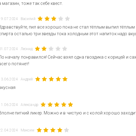
в магазин, тоже так себе квест.
19.07.2024
Василий
Здравствуйте, пил все хорошо пока не стал тёплым выпил тёплым
спирта осталью три звезды тока холодным этот напиток надо вк
01.07.2024
Леонид
По началу понравился! Сейчас взял одна гвоздика с корицей и са
всего потянет!
13.06.2024
Андрей
вкусная
11.06.2024
Александр
Вполне питкий ликер. Можно и в чистую и с колой хорошо заходи
22.04.2024
Максим