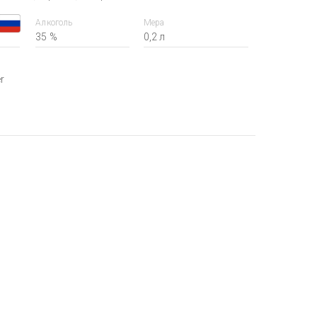
Алкоголь
Мера
35 %
0,2 л
er