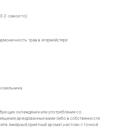
0.2- самое то)
гармоничность трав в ягермейстере
орозильника.
ебующих охлаждения или употребления со
омещения,арендованные вами либо в собственности
типа ликёрный,приятный аромат,настоян с точной