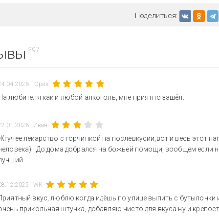
Поделиться:
ывы
297
24.04.2026
Юрик
На любителя как и любой алкоголь, мне приятно зашёл.
22.01.2026
Иван
Жгучее лекарство с горчинкой на послевкусии,вот и весь этот на
человека) . До дома добрался на божьей помощи, вообщем если не
лучший.
08.12.2025
WK
Приятный вкус, люблю когда идёшь по улице выпить с бутылочки и
очень прикольная штучка, добавляю чисто для вкуса ну и крепост