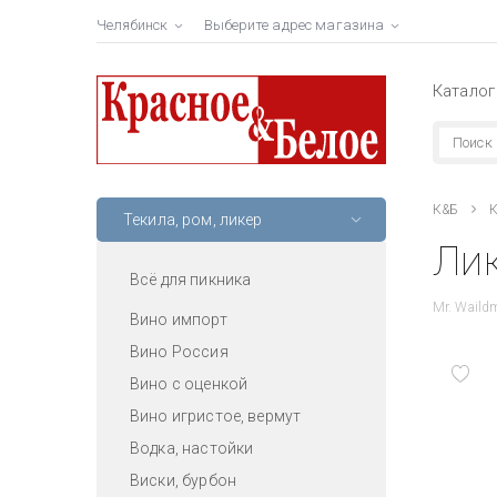
Челябинск
Выберите адрес магазина
Каталог
К&Б
К
Текила, ром, ликер
Лик
Всё для пикника
Mr. Waildm
Вино импорт
Вино Россия
Вино с оценкой
Вино игристое, вермут
Водка, настойки
Виски, бурбон