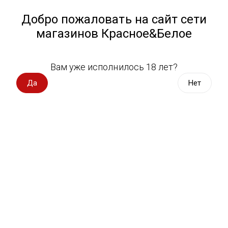
Работа у нас
Назад
Добро пожаловать на сайт сети
магазинов Красное&Белое
Всё для пикника
Спецпредложения
Вам уже исполнилось 18 лет?
Джин Барристер Драй 0,7 л
Вино импорт
Да
Нет
Джин Barrister Dry
Вино Россия
Вино с оценкой
433 оценки
Вино игристое, вермут
Водка, настойки
Виски, бурбон
Коньяк, бренди