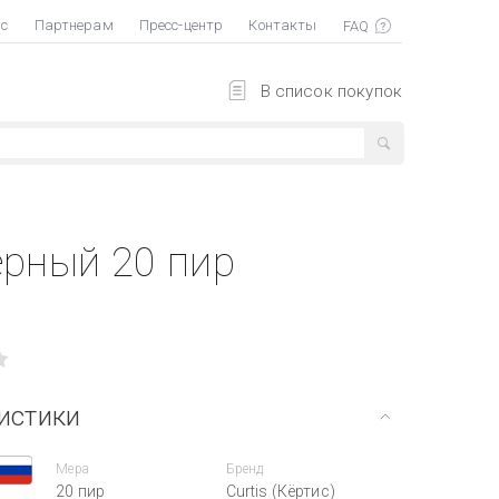
ас
Партнерам
Пресс-центр
Контакты
В список покупок
ерный 20 пир
истики
Мера
Бренд
20 пир
Curtis (Кёртис)