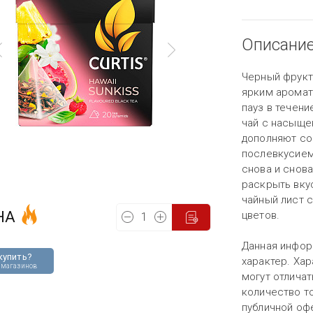
Описани
Черный фрукто
ярким аромат
пауз в течени
чай с насыще
дополняют со
послевкусием
снова и снова
раскрыть вкус
чайный лист с
НА
цветов.
Данная инфор
купить?
характер. Хар
 магазинов
могут отличат
количество то
публичной оф