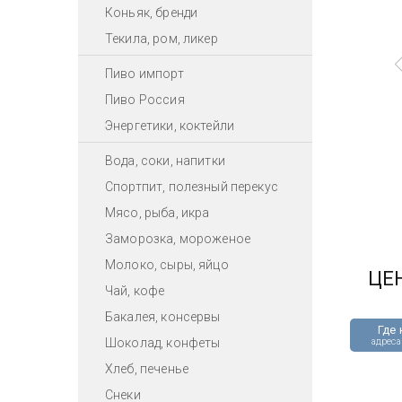
Коньяк, бренди
Текила, ром, ликер
Пиво импорт
Пиво Россия
Энергетики, коктейли
Вода, соки, напитки
Спортпит, полезный перекус
Мясо, рыба, икра
Заморозка, мороженое
Молоко, сыры, яйцо
ЦЕ
Чай, кофе
Бакалея, консервы
Где 
Шоколад, конфеты
адреса
Хлеб, печенье
Снеки