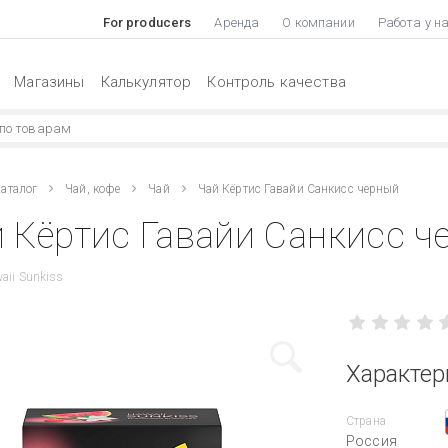
For producers
Аренда
О компании
Работа у н
Магазины
Калькулятор
Контроль качества
аталог
Чай, кофе
Чай
Чай Кёртис Гавайи Санкисс черный
 Кёртис Гавайи Санкисс ч
aii Sunkiss
Характер
Страна
Россия