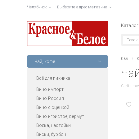
Челябинск
Выберите адрес магазина
Каталог
К&Б
К
Чай, кофе
Чай
Всё для пикника
Curtis Haw
Вино импорт
Вино Россия
Вино с оценкой
Вино игристое, вермут
Водка, настойки
Виски, бурбон