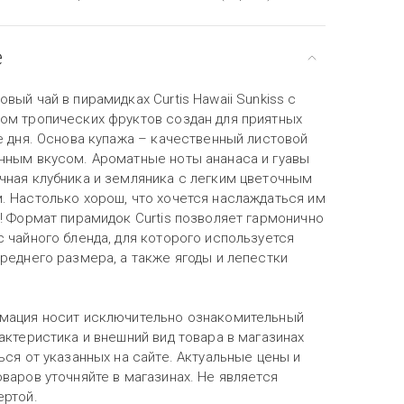
е
вый чай в пирамидках Curtis Hawaii Sunkiss с
ом тропических фруктов создан для приятных
е дня. Основа купажа – качественный листовой
нным вкусом. Ароматные ноты ананаса и гуавы
чная клубника и земляника с легким цветочным
. Настолько хорош, что хочется наслаждаться им
! Формат пирамидок Curtis позволяет гармонично
 чайного бленда, для которого используется
реднего размера, а также ягоды и лепестки
мация носит исключительно ознакомительный
актеристика и внешний вид товара в магазинах
ься от указанных на сайте. Актуальные цены и
варов уточняйте в магазинах. Не является
ертой.