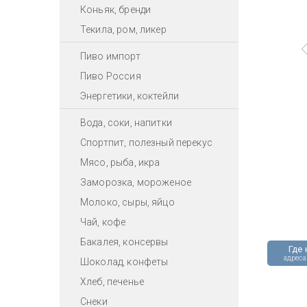
Коньяк, бренди
Текила, ром, ликер
Пиво импорт
Пиво Россия
Энергетики, коктейли
Вода, соки, напитки
Спортпит, полезный перекус
Мясо, рыба, икра
Заморозка, мороженое
Молоко, сыры, яйцо
Чай, кофе
Бакалея, консервы
Где 
адреса
Шоколад, конфеты
Хлеб, печенье
Снеки