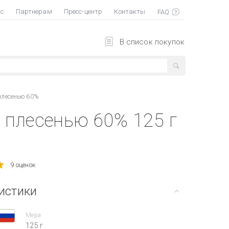
ас
Партнерам
Пресс-центр
Контакты
В список покупок
 плесенью 60%
й плесенью 60% 125 г
9 оценок
истики
Мера
125 г