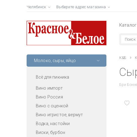
Челябинск
Выберите адрес магазина
Каталог
К&Б
К
Молоко, сыры, яйцо
Сыр
Всё для пикника
Бри Бонн
Вино импорт
Вино Россия
Вино с оценкой
Вино игристое, вермут
Водка, настойки
Виски, бурбон