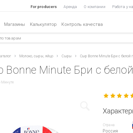
For producers
Аренда
О компании
Работа у н
Магазины
Калькулятор
Контроль качества
аталог
Молоко, сыры, яйцо
Сыры
Сыр Bonne Minute Бри с белой
 Bonne Minute Бри с бело
е Минуте
Характер
Страна
Россия