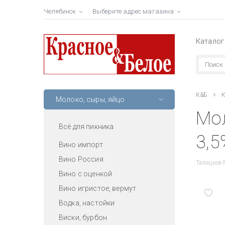
Челябинск
Выберите адрес магазина
Каталог
К&Б
К
Молоко, сыры, яйцо
Мо
Всё для пикника
3,5
Вино импорт
Вино Россия
Талицкое 
Вино с оценкой
Вино игристое, вермут
Водка, настойки
Виски, бурбон