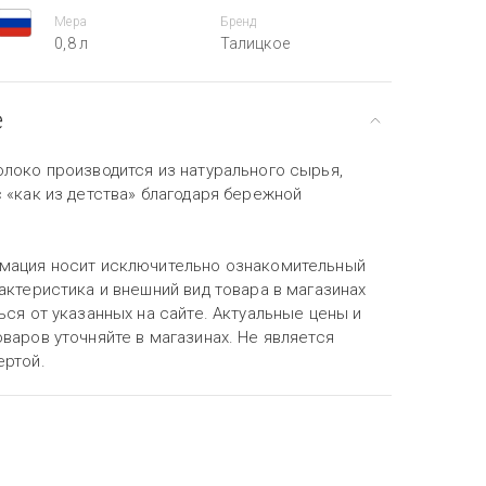
Мера
Бренд
0,8 л
Талицкое
е
олоко производится из натурального сырья,
 «как из детства» благодаря бережной
мация носит исключительно ознакомительный
актеристика и внешний вид товара в магазинах
ься от указанных на сайте. Актуальные цены и
варов уточняйте в магазинах. Не является
ертой.