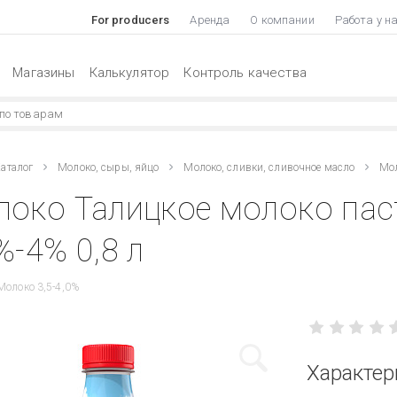
For producers
Аренда
О компании
Работа у н
Магазины
Калькулятор
Контроль качества
аталог
Молоко, сыры, яйцо
Молоко, сливки, сливочное масло
Мол
локо Талицкое молоко пас
%-4% 0,8 л
Молоко 3,5-4,0%
Характер