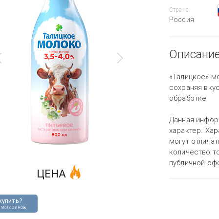
Страна
Россия
Описани
«Талицкое» м
сохраняя вкус
обработке.
Данная инфор
характер. Хар
могут отличат
количество то
публичной оф
ЦЕНА
купить?
 магазинов