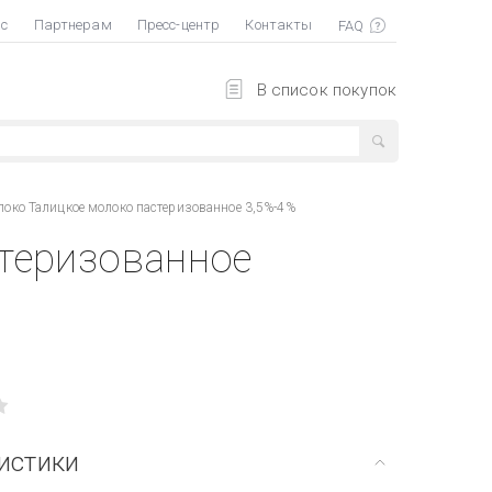
ас
Партнерам
Пресс-центр
Контакты
В список покупок
око Талицкое молоко пастеризованное 3,5%-4%
теризованное
истики