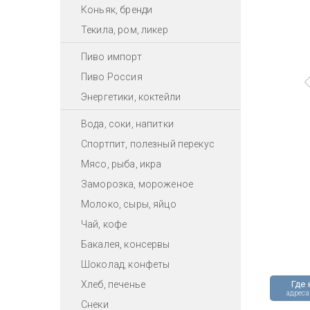
Коньяк, бренди
Текила, ром, ликер
Пиво импорт
Пиво Россия
Энергетики, коктейли
Вода, соки, напитки
Спортпит, полезный перекус
Мясо, рыба, икра
Заморозка, мороженое
Молоко, сыры, яйцо
Чай, кофе
Бакалея, консервы
Шоколад, конфеты
Хлеб, печенье
Где 
адреса
Снеки