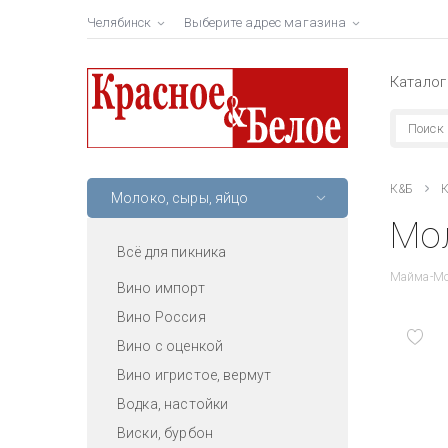
Челябинск
Выберите адрес магазина
Каталог
К&Б
К
Молоко, сыры, яйцо
Мол
Всё для пикника
Майма-Мо
Вино импорт
Вино Россия
Вино с оценкой
Вино игристое, вермут
Водка, настойки
Виски, бурбон