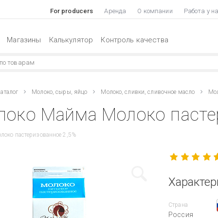
For producers
Аренда
О компании
Работа у н
Магазины
Калькулятор
Контроль качества
аталог
Молоко, сыры, яйцо
Молоко, сливки, сливочное масло
Мол
око Майма Молоко пастер 
локо пастеризованное 2,5%
Характер
Страна
Россия