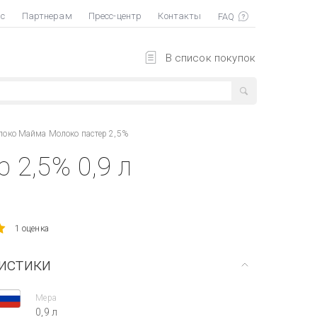
ас
Партнерам
Пресс-центр
Контакты
В список покупок
око Майма Молоко пастер 2,5%
2,5% 0,9 л
1 оценка
истики
Мера
0,9 л