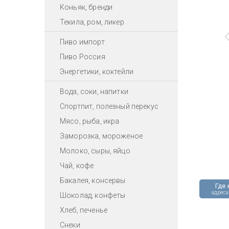
Коньяк, бренди
Текила, ром, ликер
Пиво импорт
Пиво Россия
Энергетики, коктейли
Вода, соки, напитки
Спортпит, полезный перекус
Мясо, рыба, икра
Заморозка, мороженое
Молоко, сыры, яйцо
Чай, кофе
Бакалея, консервы
Где 
адреса
Шоколад, конфеты
Хлеб, печенье
Снеки