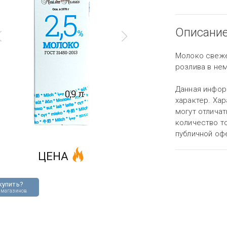
Описани
Молоко свеже
розлива в не
Данная инфор
характер. Хар
могут отличат
количество то
публичной оф
ЦЕНА
купить?
 магазинов