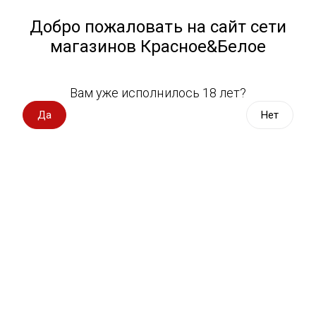
Работа у нас
Назад
Добро пожаловать на сайт сети
магазинов Красное&Белое
Всё для пикника
Спецпредложения
Вам уже исполнилось 18 лет?
Молоко Матвейка 3,4%-6% 0,9 л
Вино импорт
Да
Нет
Матвейка Молоко
Вино Россия
Вино с оценкой
5 оценок
Вино игристое, вермут
Водка, настойки
Виски, бурбон
Коньяк, бренди