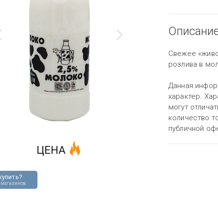
Описани
Свежее «живо
розлива в мо
Данная инфор
характер. Хар
могут отличат
количество то
публичной оф
ЦЕНА
купить?
 магазинов