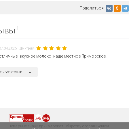
Поделиться:
ывы
1
07.04.2025
Дмитрий
отличные, вкусное молоко. наше местное Приморское.
ть все отзывы
Товарные знаки принадлежат Обществу с ограниченной