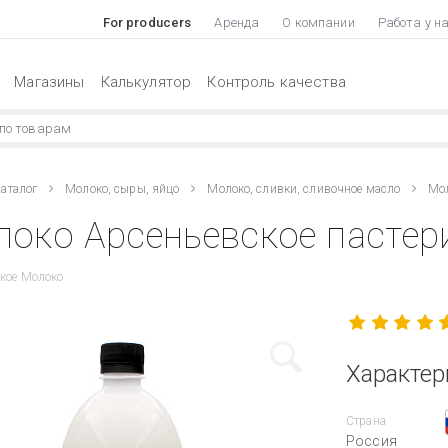
For producers
Аренда
О компании
Работа у н
Магазины
Калькулятор
Контроль качества
аталог
Молоко, сыры, яйцо
Молоко, сливки, сливочное масло
Мол
око Арсеньевское пастери
кое Молоко
Характер
Страна
Россия