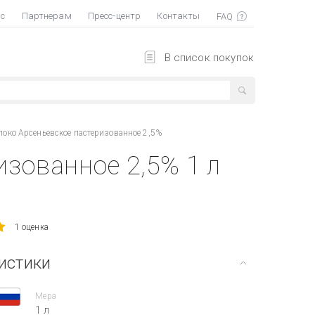
ас
Партнерам
Пресс-центр
Контакты
В список покупок
око Арсеньевское пастеризованное 2,5%
зованное 2,5% 1 л
1 оценка
истики
Мера
1 л