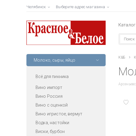
Челябинск
Выберите адрес магазина
Каталог
К&Б
К
Молоко, сыры, яйцо
Мол
Всё для пикника
Арсеньевс
Вино импорт
Вино Россия
Вино с оценкой
Вино игристое, вермут
Водка, настойки
Виски, бурбон