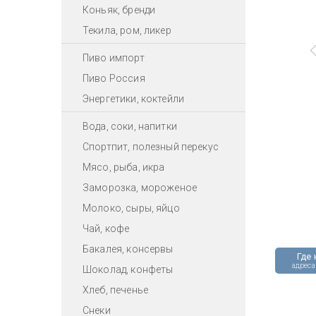
Коньяк, бренди
Текила, ром, ликер
Пиво импорт
Пиво Россия
Энергетики, коктейли
Вода, соки, напитки
Спортпит, полезный перекус
Мясо, рыба, икра
Заморозка, мороженое
Молоко, сыры, яйцо
Чай, кофе
Бакалея, консервы
Где 
адреса
Шоколад, конфеты
Хлеб, печенье
Снеки