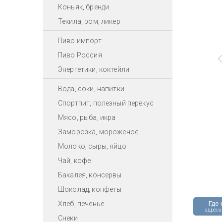
Коньяк, бренди
Текила, ром, ликер
Пиво импорт
Пиво Россия
Энергетики, коктейли
Вода, соки, напитки
Спортпит, полезный перекус
Мясо, рыба, икра
Заморозка, мороженое
Молоко, сыры, яйцо
Чай, кофе
Бакалея, консервы
Шоколад, конфеты
Хлеб, печенье
Где 
адреса
Снеки