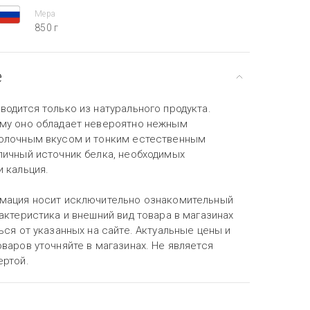
Мера
850 г
е
одится только из натурального продукта.
му оно обладает невероятно нежным
олочным вкусом и тонким естественным
личный источник белка, необходимых
 кальция.
мация носит исключительно ознакомительный
актеристика и внешний вид товара в магазинах
ься от указанных на сайте. Актуальные цены и
варов уточняйте в магазинах. Не является
ертой.