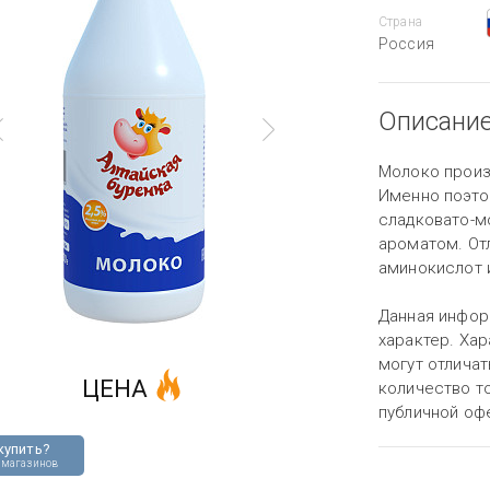
Страна
Россия
Описани
Молоко произв
Именно поэто
сладковато-м
ароматом. От
аминокислот и
Данная инфор
характер. Хар
могут отличат
ЦЕНА
количество то
публичной оф
купить?
 магазинов