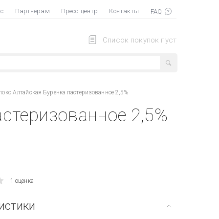
ас
Партнерам
Пресс-центр
Контакты
Список покупок пуст
око Алтайская Буренка пастеризованное 2,5%
астеризованное 2,5%
1 оценка
истики