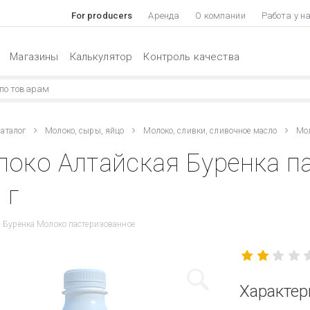
For producers
Аренда
О компании
Работа у н
Магазины
Калькулятор
Контроль качества
аталог
Молоко, сыры, яйцо
Молоко, сливки, сливочное масло
Мол
око Алтайская Буренка п
 г
 Буренка Молоко пастеризованное
Характер