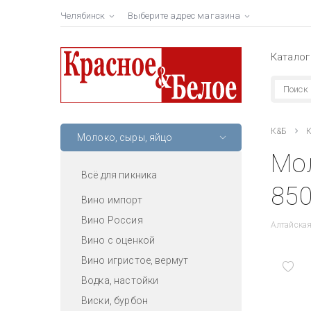
Челябинск
Выберите адрес магазина
Каталог
К&Б
К
Молоко, сыры, яйцо
Мол
Всё для пикника
850
Вино импорт
Вино Россия
Алтайская
Вино с оценкой
Вино игристое, вермут
Водка, настойки
Виски, бурбон