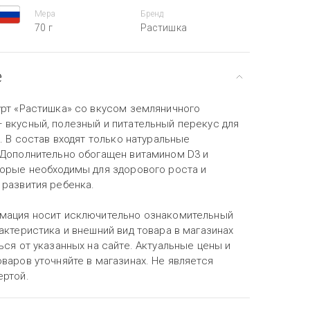
Мера
Бренд
70 г
Растишка
е
урт «Растишка» со вкусом земляничного
 вкусный, полезный и питательный перекус для
т. В состав входят только натуральные
 Дополнительно обогащен витамином D3 и
торые необходимы для здорового роста и
 развития ребенка.
мация носит исключительно ознакомительный
актеристика и внешний вид товара в магазинах
ься от указанных на сайте. Актуальные цены и
варов уточняйте в магазинах. Не является
ертой.