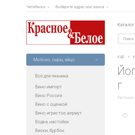
Челябинск
Выберите адрес магазина
Каталог
К&Б
К
Молоко, сыры, яйцо
Йог
Всё для пикника
г
Вино импорт
Вино Россия
Растишка 
Вино с оценкой
Вино игристое, вермут
Водка, настойки
Виски, бурбон