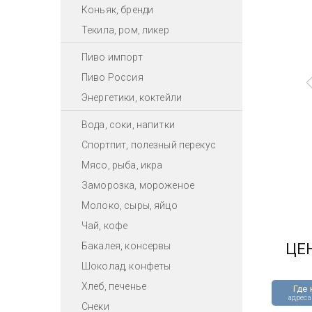
Коньяк, бренди
Текила, ром, ликер
Пиво импорт
Пиво Россия
Энергетики, коктейли
Вода, соки, напитки
Спортпит, полезный перекус
Мясо, рыба, икра
Заморозка, мороженое
Молоко, сыры, яйцо
Чай, кофе
Бакалея, консервы
ЦЕ
Шоколад, конфеты
Хлеб, печенье
Где 
адреса
Снеки