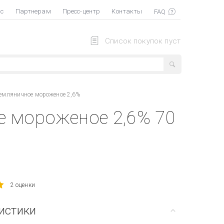
ас
Партнерам
Пресс-центр
Контакты
Список покупок пуст
земляничное мороженое 2,6%
е мороженое 2,6% 70
2 оценки
истики