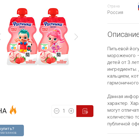
Страна
Россия
Описани
Питьевой йог
мороженого –
детей от 3 ле
ингредиенты.
кальцием, ко
гармоничного
Данная инфор
характер. Хар
НА
могут отличат
количество то
публичной оф
купить?
 магазинов