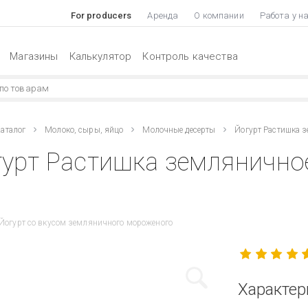
For producers
Аренда
О компании
Работа у н
Магазины
Калькулятор
Контроль качества
аталог
Молоко, сыры, яйцо
Молочные десерты
Йогурт Растишка 
урт Растишка землянично
Йогурт со вкусом земляничного мороженого
Характер