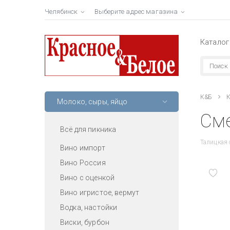
Челябинск
Выберите адрес магазина
Каталог
К&Б
К
Молоко, сыры, яйцо
Сме
Всё для пикника
Талицкая 
Вино импорт
Вино Россия
Вино с оценкой
Вино игристое, вермут
Водка, настойки
Виски, бурбон