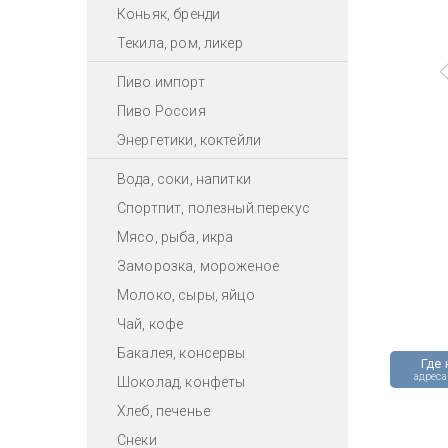
Коньяк, бренди
Текила, ром, ликер
Пиво импорт
Пиво Россия
Энергетики, коктейли
Вода, соки, напитки
Спортпит, полезный перекус
Мясо, рыба, икра
Заморозка, мороженое
Молоко, сыры, яйцо
Чай, кофе
Бакалея, консервы
Где 
адреса
Шоколад, конфеты
Хлеб, печенье
Снеки