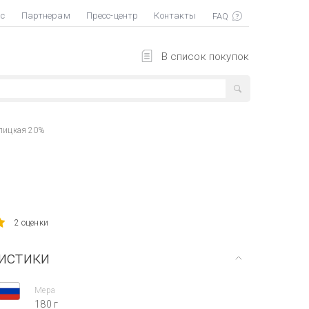
ас
Партнерам
Пресс-центр
Контакты
В список покупок
лицкая 20%
2 оценки
истики
Мера
180 г