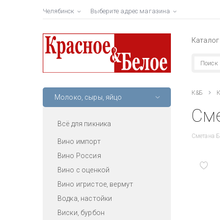
Челябинск
Выберите адрес магазина
Каталог
К&Б
К
Молоко, сыры, яйцо
Сме
Всё для пикника
Сметана Б
Вино импорт
Вино Россия
Вино с оценкой
Вино игристое, вермут
Водка, настойки
Виски, бурбон