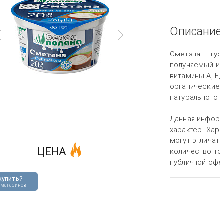
Описани
Сметана — гу
получаемый и
витамины A, E,
органические
натурального
Данная инфор
характер. Хар
могут отличат
ЦЕНА
количество то
публичной оф
купить?
 магазинов