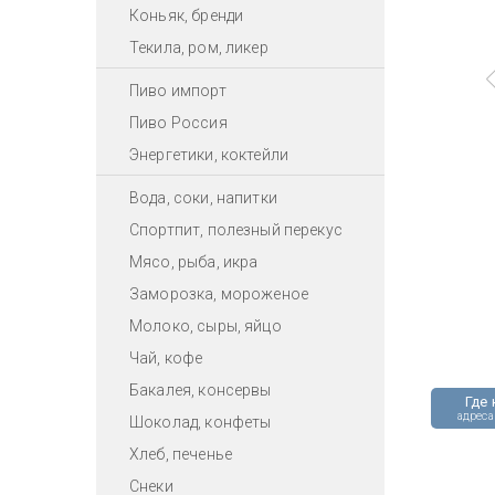
Коньяк, бренди
Текила, ром, ликер
Пиво импорт
Пиво Россия
Энергетики, коктейли
Вода, соки, напитки
Спортпит, полезный перекус
Мясо, рыба, икра
Заморозка, мороженое
Молоко, сыры, яйцо
Чай, кофе
Бакалея, консервы
Где 
адреса
Шоколад, конфеты
Хлеб, печенье
Снеки