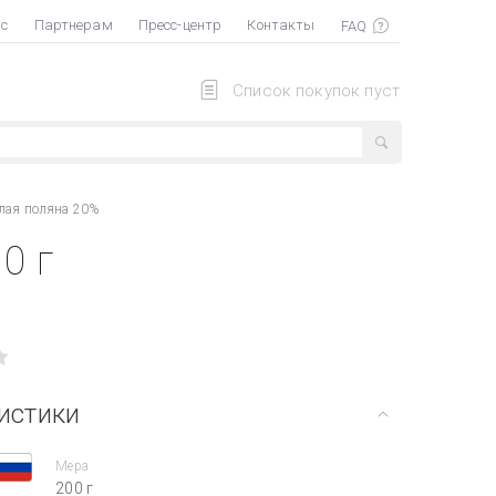
ас
Партнерам
Пресс-центр
Контакты
Список покупок пуст
лая поляна 20%
0 г
истики
Мера
200 г