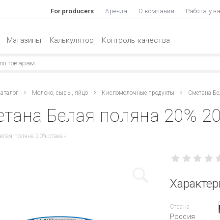
For producers
Аренда
О компании
Работа у н
Магазины
Калькулятор
Контроль качества
аталог
Молоко, сыры, яйцо
Кисломолочные продукты
Сметана Бе
тана Белая поляна 20% 20
елая поляна 20% стакан
Характер
Страна
Россия