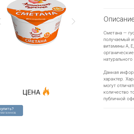
Описани
Сметана — гу
получаемый и
витамины A, E,
органические
натурального
Данная инфор
характер. Хар
могут отличат
ЦЕНА
количество то
публичной оф
купить?
 магазинов