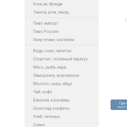
Коньяк, бренди
Текила, ром, ликер
Пиво импорт
Пиво Россия
Энергетики, коктейли
Вода, соки, напитки
Спортпит, полезный перекус
Мясо, рыба, икра
Заморозка, мороженое
Молоко, сыры, яйцо
Чай, кофе
Бакалея, консервы
Где 
адреса
Шоколад, конфеты
Хлеб, печенье
Снеки