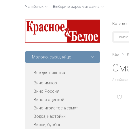
Челябинск
Выберите адрес магазина
Каталог
К&Б
К
Молоко, сыры, яйцо
Сме
Всё для пикника
Алтайская
Вино импорт
Вино Россия
Вино с оценкой
Вино игристое, вермут
Водка, настойки
Виски, бурбон