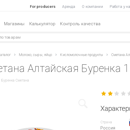
For producers
Аренда
О компании
Работа у н
Магазины
Калькулятор
Контроль качества
аталог
Молоко, сыры, яйцо
Кисломолочные продукты
Сметана Ал
тана Алтайская Буренка 1
 Буренка Сметана
Характер
Страна
Россия