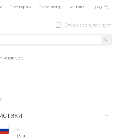
ас
Партнерам
Пресс-центр
Контакты
Список покупок пуст
линский 3,2%
истики
Мера
0,9 л