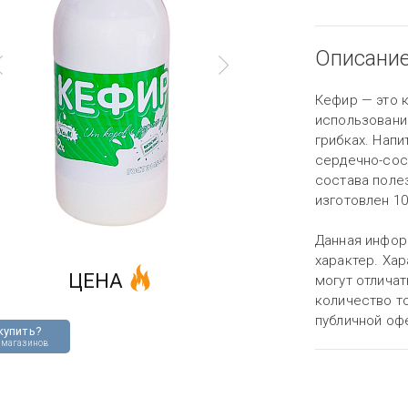
Описани
Кефир — это 
использовани
грибках. Напи
сердечно-сос
состава поле
изготовлен 10
Данная инфор
характер. Хар
ЦЕНА
могут отличат
количество то
публичной оф
купить?
 магазинов