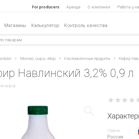
For producers
Аренда
О компании
Работа у н
Магазины
Калькулятор
Контроль качества
аталог
Молоко, сыры, яйцо
Кисломолочные продукты
Кефир Нав
ир Навлинский 3,2% 0,9 л
ий кефир
Характер
Страна
Россия