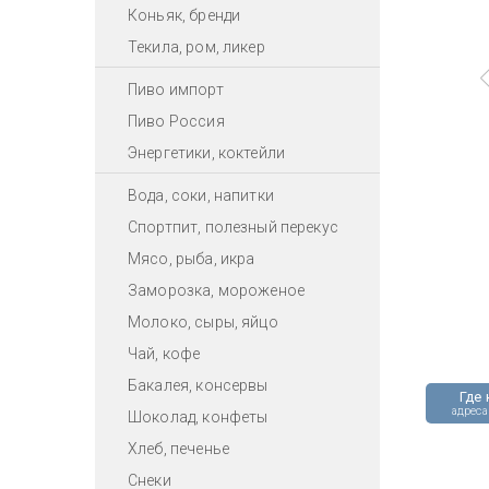
Коньяк, бренди
Текила, ром, ликер
Пиво импорт
Пиво Россия
Энергетики, коктейли
Вода, соки, напитки
Спортпит, полезный перекус
Мясо, рыба, икра
Заморозка, мороженое
Молоко, сыры, яйцо
Чай, кофе
Бакалея, консервы
Где 
адреса
Шоколад, конфеты
Хлеб, печенье
Снеки