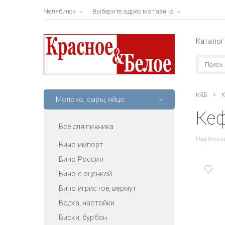
Челябинск
Выберите адрес магазина
Каталог
К&Б
К
Молоко, сыры, яйцо
Кеф
Всё для пикника
Навлинск
Вино импорт
Вино Россия
Вино с оценкой
Вино игристое, вермут
Водка, настойки
Виски, бурбон