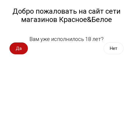
Работа у нас
Назад
Добро пожаловать на сайт сети
магазинов Красное&Белое
Всё для пикника
Спецпредложения
Вам уже исполнилось 18 лет?
Кефир Квилли-Милли 3,2% 0,9 л
Вино импорт
Да
Нет
Квилли Милли Кефир
Вино Россия
Вино с оценкой
3 оценки
Вино игристое, вермут
Водка, настойки
Виски, бурбон
Коньяк, бренди