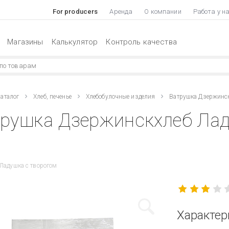
For producers
Аренда
О компании
Работа у н
Магазины
Калькулятор
Контроль качества
аталог
Хлеб, печенье
Хлебобулочные изделия
Ватрушка Дзержинск
рушка Дзержинскхлеб Лад
Ладушка с творогом
Характер