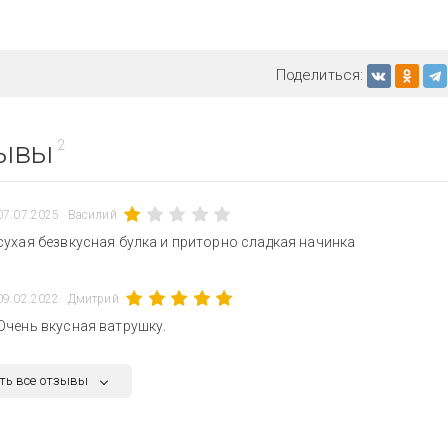
Поделиться:
ывы
2
07.07.2025
Василий
сухая безвкусная булка и приторно сладкая начинка
09.02.2022
Дмитрий
Очень вкусная ватрушку.
ть все отзывы