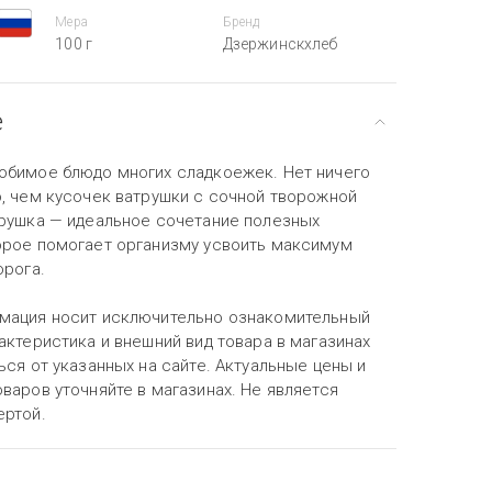
Мера
Бренд
100 г
Дзержинскхлеб
е
юбимое блюдо многих сладкоежек. Нет ничего
ю, чем кусочек ватрушки с сочной творожной
трушка — идеальное сочетание полезных
орое помогает организму усвоить максимум
орога.
мация носит исключительно ознакомительный
актеристика и внешний вид товара в магазинах
ься от указанных на сайте. Актуальные цены и
варов уточняйте в магазинах. Не является
ертой.