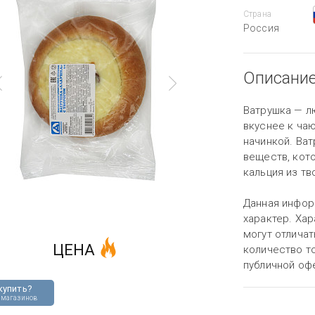
Страна
Россия
Описани
Ватрушка — л
вкуснее к ча
начинкой. Ва
веществ, кот
кальция из тв
Данная инфор
характер. Хар
могут отличат
ЦЕНА
количество то
публичной оф
купить?
 магазинов