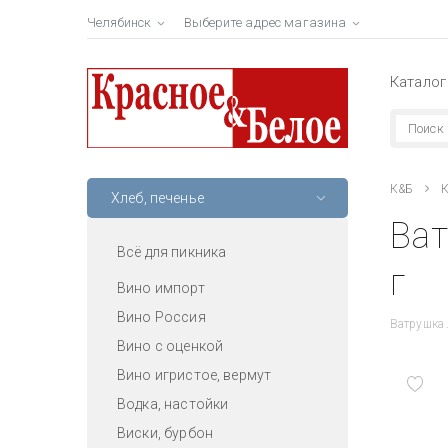
Челябинск
Выберите адрес магазина
Каталог
К&Б
К
Хлеб, печенье
Ват
Всё для пикника
г
Вино импорт
Вино Россия
Ватрушка 
Вино с оценкой
Вино игристое, вермут
Водка, настойки
Виски, бурбон