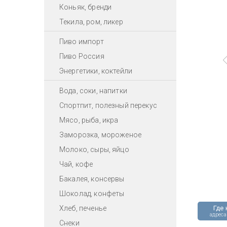
Коньяк, бренди
Текила, ром, ликер
Пиво импорт
Пиво Россия
Энергетики, коктейли
Вода, соки, напитки
Спортпит, полезный перекус
Мясо, рыба, икра
Заморозка, мороженое
Молоко, сыры, яйцо
Чай, кофе
Бакалея, консервы
Шоколад, конфеты
Хлеб, печенье
Где 
адреса
Снеки