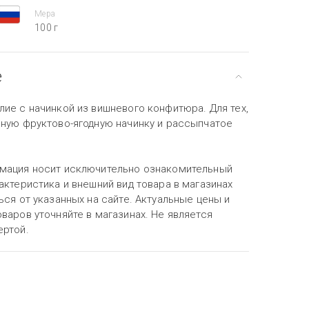
Мера
100 г
е
ие с начинкой из вишневого конфитюра. Для тех,
чную фруктово-ягодную начинку и рассыпчатое
мация носит исключительно ознакомительный
актеристика и внешний вид товара в магазинах
ься от указанных на сайте. Актуальные цены и
варов уточняйте в магазинах. Не является
ертой.