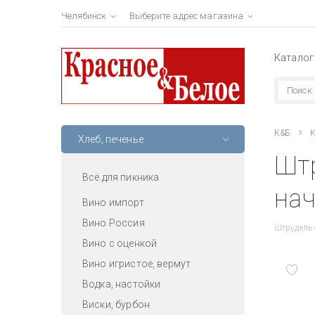
Челябинск
Выберите адрес магазина
Каталог
К&Б
К
Хлеб, печенье
Штр
Всё для пикника
нач
Вино импорт
Вино Россия
Штрудель 
Вино с оценкой
Вино игристое, вермут
Водка, настойки
Виски, бурбон