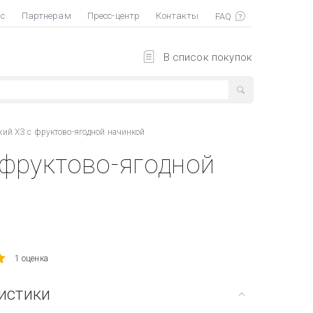
ас
Партнерам
Пресс-центр
Контакты
В список покупок
кий ХЗ с фруктово-ягодной начинкой
 фруктово-ягодной
1 оценка
истики