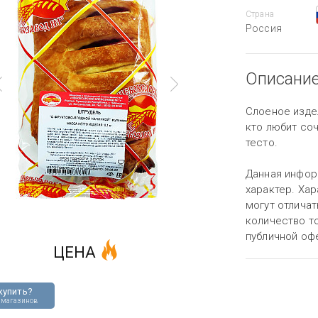
Страна
Россия
Описани
Слоеное издел
кто любит со
тесто.
Данная инфор
характер. Хар
могут отличат
количество то
публичной оф
ЦЕНА
купить?
 магазинов