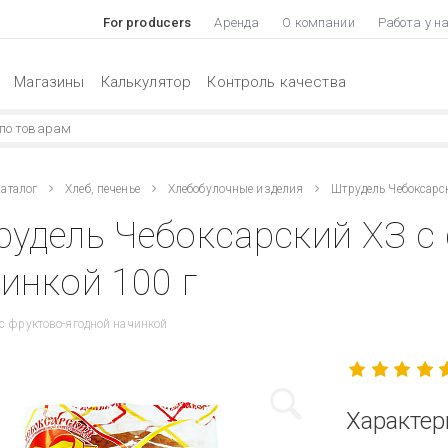
For producers
Аренда
О компании
Работа у н
Магазины
Калькулятор
Контроль качества
аталог
Хлеб, печенье
Хлебобулочные изделия
Штрудель Чебоксарс
удель Чебоксарский ХЗ с
инкой 100 г
с фруктово-ягодной начинкой
Характер