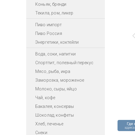
Коньяк, бренди
Текила, ром, ликер
Пиво импорт
Пиво Россия
Энергетики, коктейли
Вода, соки, напитки
Спортпит, полезный перекус
Мясо, рыба, икра
Заморозка, мороженое
Молоко, сыры, яйцо
Чай, кофе
Бакалея, консервы
Шоколад, конфеты
Хлеб, печенье
Где 
адреса
Снеки